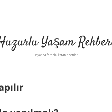
Huzurlu Yaşam Rehber
Hayatına ferahlık katan öneriler!
pılır