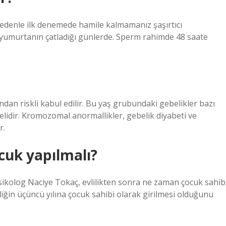
nedenle ilk denemede hamile kalmamanız şaşırtıcı
kle yumurtanın çatladığı günlerde. Sperm rahimde 48 saate
ndan riskli kabul edilir. Bu yaş grubundaki gebelikler bazı
lmelidir. Kromozomal anormallikler, gebelik diyabeti ve
r.
ocuk yapılmalı?
 Psikolog Naciye Tokaç, evlilikten sonra ne zaman çocuk sahib
liğin üçüncü yılına çocuk sahibi olarak girilmesi olduğunu