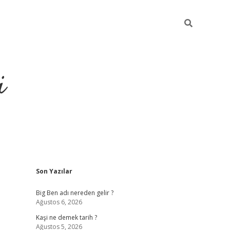
i
Sidebar
Son Yazılar
grandoperabet resmi site
Big Ben adı nereden gelir ?
Ağustos 6, 2026
Kaşi ne demek tarih ?
Ağustos 5, 2026