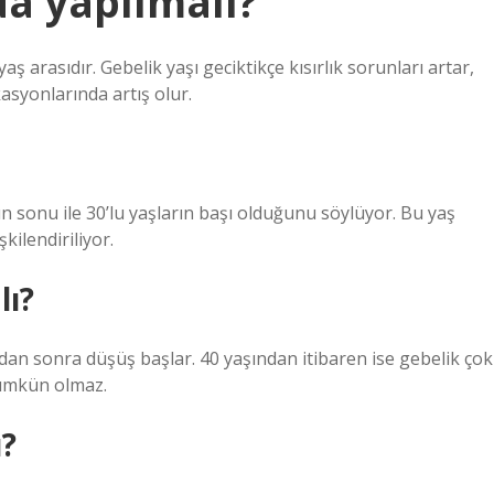
da yapılmalı?
aş arasıdır. Gebelik yaşı geciktikçe kısırlık sorunları artar,
asyonlarında artış olur.
ın sonu ile 30’lu yaşların başı olduğunu söylüyor. Bu yaş
kilendiriliyor.
lı?
ndan sonra düşüş başlar. 40 yaşından itibaren ise gebelik çok
mümkün olmaz.
ı?