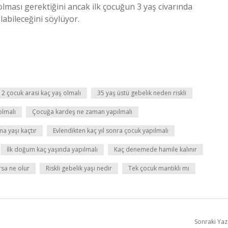
olması gerektiğini ancak ilk çocuğun 3 yaş civarında
labileceğini söylüyor.
2 çocuk arasi kaç yaş olmalı
35 yaş üstü gebelik neden riskli
olmalı
Çocuğa kardeş ne zaman yapılmalı
a yaşı kaçtır
Evlendikten kaç yıl sonra çocuk yapılmalı
İlk doğum kaç yaşında yapılmalı
Kaç denemede hamile kalınır
rsa ne olur
Riskli gebelik yaşı nedir
Tek çocuk mantıklı mı
Sonraki Yaz