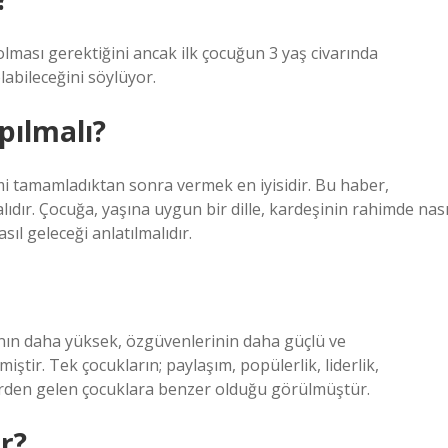
olması gerektiğini ancak ilk çocuğun 3 yaş civarında
labileceğini söylüyor.
pılmalı?
emi tamamladıktan sonra vermek en iyisidir. Bu haber,
dır. Çocuğa, yaşına uygun bir dille, kardeşinin rahimde nası
l geleceği anlatılmalıdır.
ının daha yüksek, özgüvenlerinin daha güçlü ve
iştir. Tek çocukların; paylaşım, popülerlik, liderlik,
elerden gelen çocuklara benzer olduğu görülmüştür.
r?