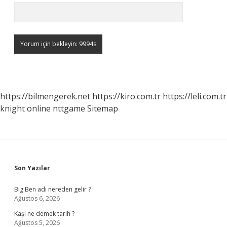
https://bilmengerek.net
https://kiro.com.tr
https://leli.com.tr
knight online
nttgame
Sitemap
Sidebar
Son Yazılar
Big Ben adı nereden gelir ?
Ağustos 6, 2026
Kaşi ne demek tarih ?
Ağustos 5, 2026