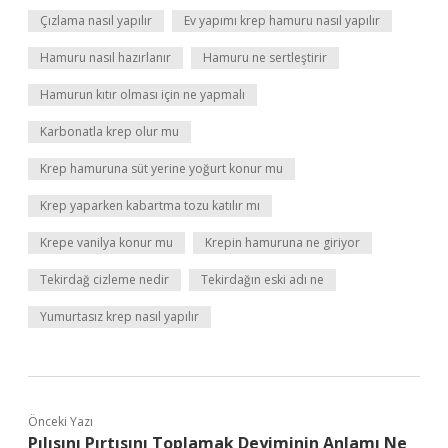
Çızlama nasıl yapılır
Ev yapımı krep hamuru nasıl yapılır
Hamuru nasıl hazırlanır
Hamuru ne sertleştirir
Hamurun kıtır olması için ne yapmalı
Karbonatla krep olur mu
Krep hamuruna süt yerine yoğurt konur mu
Krep yaparken kabartma tozu katılır mı
Krepe vanilya konur mu
Krepin hamuruna ne giriyor
Tekirdağ cizleme nedir
Tekirdağın eski adı ne
Yumurtasız krep nasıl yapılır
Önceki Yazı
Pılısını Pırtısını Toplamak Deyiminin Anlamı Ne