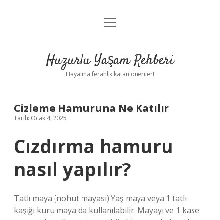
menüyü
Anasayfa
aç
Gizlilik Politikası
Huzurlu Yaşam Rehberi
Yasal Uyarı
Hayatına ferahlık katan öneriler!
Hakkımızda
Cizleme Hamuruna Ne Katılır
Tarih: Ocak 4, 2025
Cızdırma hamuru
nasıl yapılır?
Tatlı maya (nohut mayası) Yaş maya veya 1 tatlı
kaşığı kuru maya da kullanılabilir. Mayayı ve 1 kase