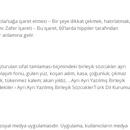
sola/sağa işaret etmesi – Bir şeye dikkat çekmek, hatırlatmak
: Zafer İşareti – Bu işaret, 60’larda hippiler tarafından
 anlamına gelir.
luşturulan sıfat tamlaması biçimindeki birleşik sözcükler ayrı
 dolaşım fonu, gülen yüz, koşan adım, kasa, çoğunluk; çıkmaz
 tükenmez kalem; akan yıldız, …Ayrı Ayrı Yazılmış Birleşik
kiler › Ayrı Ayrı Yazılmış Birleşik SözcüklerTürk Dil Kurumu
 sosyal medya uygulamasıdır. Uygulama, kullanıcıların medya