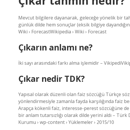
Çıkar tahmin nedir?
Mevcut bilgilere dayanarak, geleceğe yönelik bir ta
günlük dilde hem sonuçlar (eksik bilgiye dayandığınd
Wiki › ForecastWikipedia › Wiki › Forecast
Çıkarın anlamı ne?
İki sayı arasındaki farkı alma işlemidir – VikipediVik
Çıkar nedir TDK?
Yapısal olarak düzenli olan faiz sözcüğü Türkçe sözl
yönlendirmesiyle zamanla fayda karşılığında faiz b
Arapça kökenli faiz, interesse-perest sözcüğüne 
bir anlam tutarsızlığı olarak dilde yerini aldı – Tür
Kurumu › wp-content › Yüklemeler › 2015/10