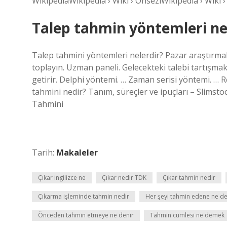
WikipediaWikipedia › Wiki › ÖnseziWikipedia › Wiki 
Talep tahmin yöntemleri ne
Talep tahmini yöntemleri nelerdir? Pazar araştırmalar
toplayın. Uzman paneli. Gelecekteki talebi tartışmak
getirir. Delphi yöntemi. … Zaman serisi yöntemi. … 
tahmini nedir? Tanım, süreçler ve ipuçları – Slimsto
Tahmini
Tarih:
Makaleler
Çıkar ingilizce ne
Çıkar nedir TDK
Çıkar tahmin nedir
Çıkarma işleminde tahmin nedir
Her şeyi tahmin edene ne de
Önceden tahmin etmeye ne denir
Tahmin cümlesi ne demek