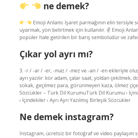
ne demek?
Emoji Anlamı: İşaret parmağının elin tersiyle 
uyarmak, yön belirtmek için kullanılır. ✌
Emoji Anlamı
popüler hale getirilen bir barış sembolüdür ve zafer
Çıkar yol ayrı mı?
3. -r / -ar / -er, -maz / -mez ve -an / -en ekleriyle o
ayrı yazılır: kör adam, çalar saat, yoldan çekilmek,
sokak, geçilmez para, görünmeyen kaza, ölmez çiçek,
Sözcükler – Türk Dil KurumuTürk Dil Kurumu › İçinde
› İçindekiler › Ayrı Ayrı Yazılmış Birleşik Sözcükler
Ne demek instagram?
Instagram, ücretsiz bir fotoğraf ve video paylaşım