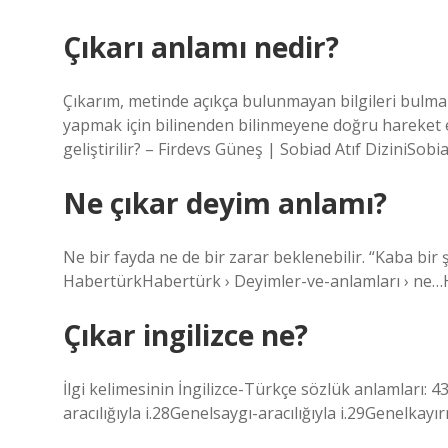
Çıkarı anlamı nedir?
Çıkarım, metinde açıkça bulunmayan bilgileri bulma
yapmak için bilinenden bilinmeyene doğru hareket ed
geliştirilir? – Firdevs Güneş | Sobiad Atıf DiziniSobi
Ne çıkar deyim anlamı?
Ne bir fayda ne de bir zarar beklenebilir. “Kaba bi
HabertürkHabertürk › Deyimler-ve-anlamları › ne…H
Çıkar ingilizce ne?
İlgi kelimesinin İngilizce-Türkçe sözlük anlamları: 
aracılığıyla i.28Genelsaygı-aracılığıyla i.29Genelkayırm