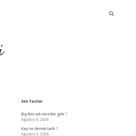
i
Sidebar
Son Yazılar
grandoperabet resmi sites
Big Ben adı nereden gelir ?
Ağustos 6, 2026
Kaşi ne demek tarih ?
Ağustos 5, 2026