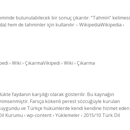
hminde bulunulabilecek bir sonuç çıkarılır. “Tahmin” kelimesi
a) hem de tahminler için kullanılır – WikipediaWikipedia ›
ipedi › Wiki › ÇıkarmaVikipedi › Wiki › Çıkarma
ükte faydanın karşılığı olarak gösterilir. Bu kaynağın
enimsenmiştir. Farsça kökenli perest sözcüğüyle kurulan
de uygundu ve Türkçe hükümlerde kendi kendine hizmet eden
k Dil Kurumu › wp-content › Yüklemeler › 2015/10 Türk Dil