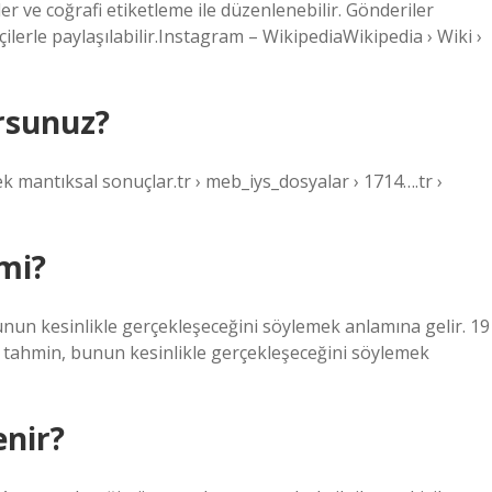
er ve coğrafi etiketleme ile düzenlenebilir. Gönderiler
lerle paylaşılabilir.Instagram – WikipediaWikipedia › Wiki ›
rsunuz?
k mantıksal sonuçlar.tr › meb_iys_dosyalar › 1714….tr ›
mi?
bunun kesinlikle gerçekleşeceğini söylemek anlamına gelir. 19
k tahmin, bunun kesinlikle gerçekleşeceğini söylemek
enir?