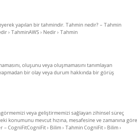
eleyerek yapılan bir tahmindir. Tahmin nedir? – Tahmin
edir › TahminAWS › Nedir › Tahmin
mamasını, oluşunu veya oluşmamasını tanımlayan
e yapmadan bir olay veya durum hakkında bir görüş
görmemizi veya geliştirmemizi sağlayan zihinsel süreç
ekteki konumunu mevcut hızına, mesafesine ve zamanına gör
 – CogniFitCogniFit › Bilim › Tahmin CogniFit › Bilim ›