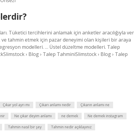
› Önsezi
lerdir?
ı. Tüketici tercihlerini anlamak için anketler aracılığıyla ver
 ve tahmin etmek için pazar deneyimi olan kişileri bir araya
Regresyon modelleri. … Üstel düzeltme modelleri. Talep
ckSlimstock › Blog › Talep TahminiSlimstock › Blog › Talep
Çıkar yol ayrı mı
Çıkarı anlamı nedir
Çıkarın anlamı ne
nir
Ne çıkar deyim anlamı
ne demek
Ne demek instagram
Tahmin nasıl bir şey
Tahmin nedir açıklayınız