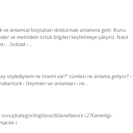
k ve anlamsal boşlukları doldurmak anlamına gelir. Bunu
er ve metindeki örtük bilgileri keşfetmeye çalışırız. Nasıl
ad › …Sobiad › …
r şey söylediysem ne önemi var?” cümlesi ne anlama geliyor? –
abertürk › Deyimler-ve-anlamları › ne…
43 sonuçKategoriİngilizce26Genelbencil i.27Genelilgi-
acılık i.