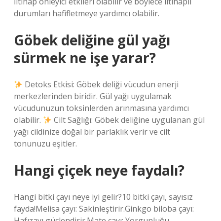
İltihap önleyici etkileri olabilir ve böylece iltihaplı
durumları hafifletmeye yardımcı olabilir.
Göbek deliğine gül yağı
sürmek ne işe yarar?
Detoks Etkisi: Göbek deliği vücudun enerji
merkezlerinden biridir. Gül yağı uygulamak
vücudunuzun toksinlerden arınmasına yardımcı
olabilir.
Cilt Sağlığı: Göbek deliğine uygulanan gül
yağı cildinize doğal bir parlaklık verir ve cilt
tonunuzu eşitler.
Hangi çiçek neye faydalı?
Hangi bitki çayı neye iyi gelir?10 bitki çayı, sayısız
fayda!Melisa çayı: Sakinleştirir.Ginkgo biloba çayı:
Hafızayı güçlendirir.Mate çayı: Yorgunluğu