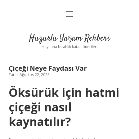
menüyü
Anasayfa
aç
Gizlilik Politikası
Huzurlu Yaşam Rehberi
Yasal Uyarı
Hayatına ferahlık katan öneriler!
Hakkımızda
Çiçeği Neye Faydası Var
Tarih: Ağustos 22, 2025
Öksürük için hatmi
çiçeği nasıl
kaynatılır?