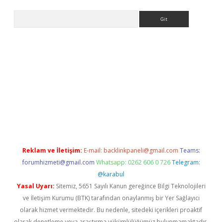
Arama
itesi
tulipbetgiris.org
Reklam ve İletişim:
E-mail:
backlinkpaneli@gmail.com
Teams:
forumhizmeti@gmail.com
Whatsapp: 0262 606 0 726
Telegram:
@karabul
Yasal Uyarı:
Sitemiz, 5651 Sayılı Kanun gereğince Bilgi Teknolojileri
ve İletişim Kurumu (BTK) tarafından onaylanmış bir Yer Sağlayıcı
olarak hizmet vermektedir. Bu nedenle, sitedeki içerikleri proaktif
olarak denetleme veya araştırma yükümlülüğümüz bulunmamaktadır.