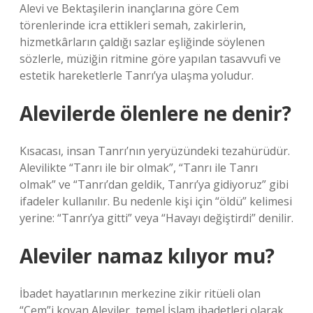
Alevi ve Bektaşilerin inançlarına göre Cem
törenlerinde icra ettikleri semah, zakirlerin,
hizmetkârların çaldığı sazlar eşliğinde söylenen
sözlerle, müziğin ritmine göre yapılan tasavvufi ve
estetik hareketlerle Tanrı’ya ulaşma yoludur.
Alevilerde ölenlere ne denir?
Kısacası, insan Tanrı’nın yeryüzündeki tezahürüdür.
Alevilikte “Tanrı ile bir olmak”, “Tanrı ile Tanrı
olmak” ve “Tanrı’dan geldik, Tanrı’ya gidiyoruz” gibi
ifadeler kullanılır. Bu nedenle kişi için “öldü” kelimesi
yerine: “Tanrı’ya gitti” veya “Havayı değiştirdi” denilir.
Aleviler namaz kılıyor mu?
İbadet hayatlarının merkezine zikir ritüeli olan
“Cem”i koyan Aleviler, temel İslam ibadetleri olarak