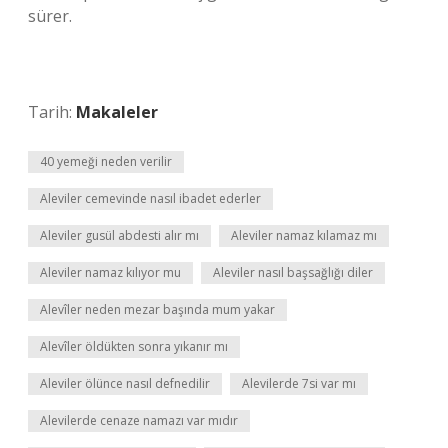
sürer.
Tarih:
Makaleler
40 yemeği neden verilir
Aleviler cemevinde nasıl ibadet ederler
Aleviler gusül abdesti alır mı
Aleviler namaz kılamaz mı
Aleviler namaz kılıyor mu
Aleviler nasıl başsağlığı diler
Alevîler neden mezar başında mum yakar
Alevîler öldükten sonra yıkanır mı
Aleviler ölünce nasıl defnedilir
Alevilerde 7si var mı
Alevilerde cenaze namazı var mıdır