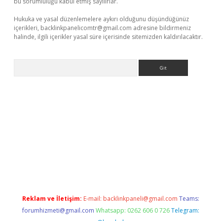
bu sorumluluğu kabul etmiş sayılırlar.
Hukuka ve yasal düzenlemelere aykırı olduğunu düşündüğünüz
içerikleri,
backlinkpanelicomtr@gmail.com
adresine bildirmeniz
halinde, ilgili içerikler yasal süre içerisinde sitemizden kaldırılacaktır.
Arama
itesi
tulipbetgiris.org
Reklam ve İletişim:
E-mail:
backlinkpaneli@gmail.com
Teams:
forumhizmeti@gmail.com
Whatsapp: 0262 606 0 726
Telegram: