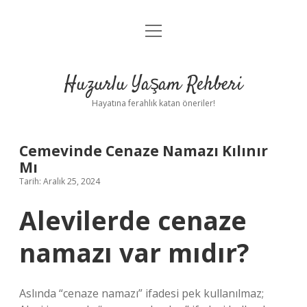
menüyü
Anasayfa
aç
Gizlilik Politikası
Huzurlu Yaşam Rehberi
Yasal Uyarı
Hayatına ferahlık katan öneriler!
Hakkımızda
Cemevinde Cenaze Namazı Kılınır
Mı
Tarih: Aralık 25, 2024
Alevilerde cenaze
namazı var mıdır?
Aslında “cenaze namazı” ifadesi pek kullanılmaz;