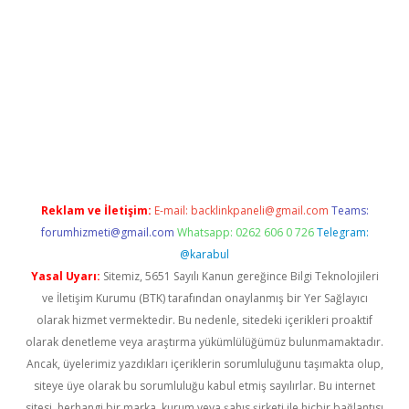
sitesi
tulipbetgiris.org
Reklam ve İletişim:
E-mail:
backlinkpaneli@gmail.com
Teams:
forumhizmeti@gmail.com
Whatsapp: 0262 606 0 726
Telegram:
@karabul
Yasal Uyarı:
Sitemiz, 5651 Sayılı Kanun gereğince Bilgi Teknolojileri
ve İletişim Kurumu (BTK) tarafından onaylanmış bir Yer Sağlayıcı
olarak hizmet vermektedir. Bu nedenle, sitedeki içerikleri proaktif
olarak denetleme veya araştırma yükümlülüğümüz bulunmamaktadır.
Ancak, üyelerimiz yazdıkları içeriklerin sorumluluğunu taşımakta olup,
siteye üye olarak bu sorumluluğu kabul etmiş sayılırlar. Bu internet
sitesi, herhangi bir marka, kurum veya şahıs şirketi ile hiçbir bağlantısı