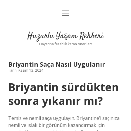
menüyü
Anasayfa
aç
Gizlilik Politikası
Huzurlu Yaşam Rehberi
Yasal Uyarı
Hayatına ferahlık katan öneriler!
Hakkımızda
Briyantin Saça Nasıl Uygulanır
Tarih: Kasım 13, 2024
Briyantin sürdükten
sonra yıkanır mı?
Temiz ve nemli saça uygulayın. Briyantine’i saçınıza
nemli ve ıslak bir görünüm kazandırmak için