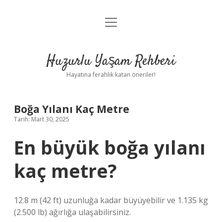
menüyü
Anasayfa
aç
Gizlilik Politikası
Huzurlu Yaşam Rehberi
Yasal Uyarı
Hayatına ferahlık katan öneriler!
Hakkımızda
Boğa Yılanı Kaç Metre
Tarih: Mart 30, 2025
En büyük boğa yılanı
kaç metre?
12.8 m (42 ft) uzunluğa kadar büyüyebilir ve 1.135 kg
(2.500 lb) ağırlığa ulaşabilirsiniz.