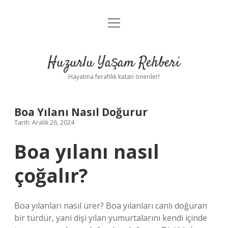
menüyü
Anasayfa
aç
Gizlilik Politikası
Huzurlu Yaşam Rehberi
Yasal Uyarı
Hayatına ferahlık katan öneriler!
Hakkımızda
Boa Yılanı Nasıl Doğurur
Tarih: Aralık 26, 2024
Boa yılanı nasıl
çoğalır?
Boa yılanları nasıl ürer? Boa yılanları canlı doğuran
bir türdür, yani dişi yılan yumurtalarını kendi içinde