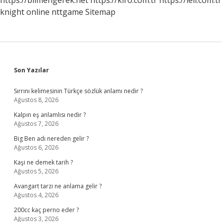
https://bilmengerek.net
https://kiro.com.tr
https://leli.com.tr
knight online
nttgame
Sitemap
Sidebar
Son Yazılar
Sırrını kelimesinin Türkçe sözlük anlamı nedir ?
Ağustos 8, 2026
Kalpın eş anlamlısı nedir ?
Ağustos 7, 2026
Big Ben adı nereden gelir ?
Ağustos 6, 2026
Kaşi ne demek tarih ?
Ağustos 5, 2026
Avangart tarzı ne anlama gelir ?
Ağustos 4, 2026
200cc kaç perno eder ?
Ağustos 3, 2026