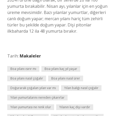
2024Türüne bağlı olarak, bir seferde 20 ila 100
yumurta bırakabilir. Nisan ayı, yılanlar için en yoğun
üreme mevsimidir. Bazı yılanlar yumurtlar, diğerleri
canlı doğum yapar; mercan yılanı hariç tüm zehirli
türler bu şekilde doğum yapar. Dişi pitonlar
ilkbaharda 12 ila 48 yumurta bırakır.
Tarih:
Makaleler
Boa yılanı ısırır mı
Boa yılanı kaç yıl yaşar
Boa yılanı nasıl çoğalır
Boa yılanı nasıl ürer
Doğurarak çoğalan yılan var mı
Yılan balığı nasıl çoğalır
Yılan yumurtalarını nereden çıkarırlar
Yılan yumurtası ne renk olur
Yılanın kaç dişi vardır