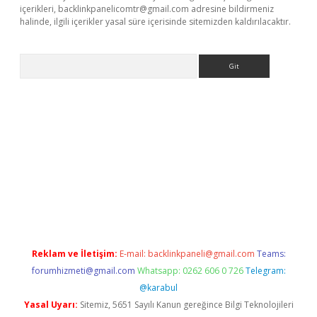
içerikleri,
backlinkpanelicomtr@gmail.com
adresine bildirmeniz
halinde, ilgili içerikler yasal süre içerisinde sitemizden kaldırılacaktır.
Arama
itesi
tulipbetgiris.org
Reklam ve İletişim:
E-mail:
backlinkpaneli@gmail.com
Teams:
forumhizmeti@gmail.com
Whatsapp: 0262 606 0 726
Telegram:
@karabul
Yasal Uyarı:
Sitemiz, 5651 Sayılı Kanun gereğince Bilgi Teknolojileri