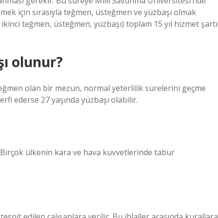
mlanması gerekir. Bu süreye Milli Savunma Üniversitesi’nde
bilmek için sırasıyla teğmen, üsteğmen ve yüzbaşı olmak
ikinci teğmen, üsteğmen, yüzbaşı) toplam 15 yıl hizmet şartı
şı olunur?
eğmen olan bir mezun, normal yeterlilik sürelerini geçme
rfi ederse 27 yaşında yüzbaşı olabilir.
. Birçok ülkenin kara ve hava kuvvetlerinde tabur
i tespit edilen çalışanlara verilir. Bu ihlaller arasında kurallara