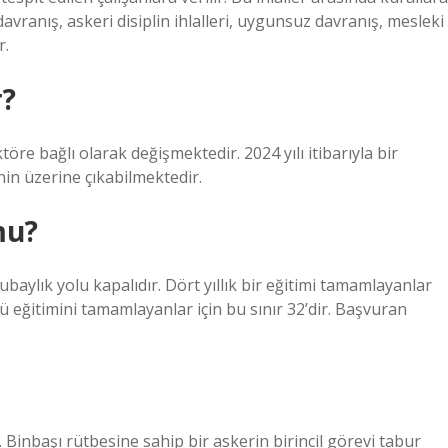
 davranış, askeri disiplin ihlalleri, uygunsuz davranış, mesleki
r.
r?
öre bağlı olarak değişmektedir. 2024 yılı itibarıyla bir
in üzerine çıkabilmektedir.
mu?
aylık yolu kapalıdır. Dört yıllık bir eğitimi tamamlayanlar
üstü eğitimini tamamlayanlar için bu sınır 32’dir. Başvuran
 Binbaşı rütbesine sahip bir askerin birincil görevi tabur