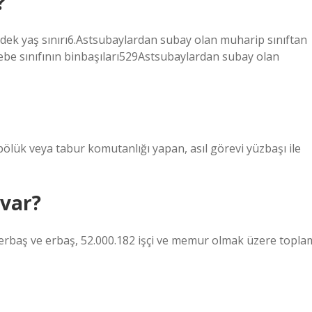
?
Yedek yaş sınırı6.Astsubaylardan subay olan muharip sınıftan
ebe sınıfının binbaşıları529Astsubaylardan subay olan
bölük veya tabur komutanlığı yapan, asıl görevi yüzbaşı ile
 var?
erbaş ve erbaş, 52.000.182 işçi ve memur olmak üzere topla