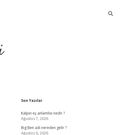
i
Sidebar
Son Yazılar
grandoperabet resmi sites
Kalpın eş anlamlısı nedir ?
Ağustos 7, 2026
Big Ben adı nereden gelir ?
Ağustos 6, 2026