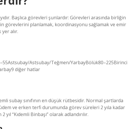
erdir?
yıdır. Başlıca görevleri şunlardır: Görevleri arasında birliğin
liğin görevlerini planlamak, koordinasyonu sağlamak ve emir
yer alır.
ik26–55Astsubay/Astsubay/Teğmen/YarbayBölük80–225Birinci
bay9 diğer hatlar
emli subay sınıfının en düşük rütbesidir. Normal şartlarda
. Kıdem ve erken terfi durumunda görev süreleri 2 yıla kadar
n 2 yıl “Kıdemli Binbaşı” olarak adlandırılır.