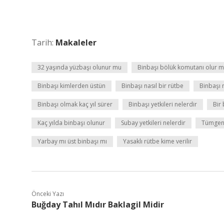
Tarih:
Makaleler
32 yaşında yüzbaşı olunur mu
Binbaşı bölük komutanı olur 
Binbaşı kimlerden üstün
Binbaşı nasıl bir rütbe
Binbaşı 
Binbaşı olmak kaç yıl sürer
Binbaşı yetkileri nelerdir
Bir
Kaç yılda binbaşı olunur
Subay yetkileri nelerdir
Tümgene
Yarbay mı üst binbaşı mı
Yasaklı rütbe kime verilir
Önceki Yazı
Buğday Tahıl Mıdır Baklagil Midir