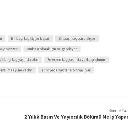
mu
Binbaşı kaç kişiye bakar
Binbaşı kaç para alıyor
neyi yönetir
Binbaşı olmak için ne gerekiyor
 binbaşı kaç yaşında olur
En erken kaç yaşında yüzbaşı olunur
ral maaşı ne kadar
Türkiyede kaç tane binbaşı var
Sonraki Yaz
2 Yıllık Basın Ve Yayıncılık Bölümü Ne Iş Yapa