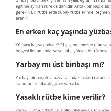
Binbaşı olabilmek için en az 4 yıllık eğitimin tama
eğitime ayrılan süre de dahildir. Ancak binbaşı ola
gerekir. Bu rütbelerde subay rütbelerinde (teğmen, 
aranır.
En erken kaç yaşında yüzba
Yüzbaşı kaç yaşındadır? 21 yaşında mezun olan ve t
belgesi ile tamamlarsa ve daha yüksek bir rütbeye te
Yarbay mı üst binbaşı mı?
Yarbay, binbaşı ile albay arasındaki askeri rütbedir
komutanları olarak görev yaparlar.
Yasaklı rütbe kime verilir?
Yasaklı rütbe, ciddi bir disiplin ihlali veya suç işlediğ