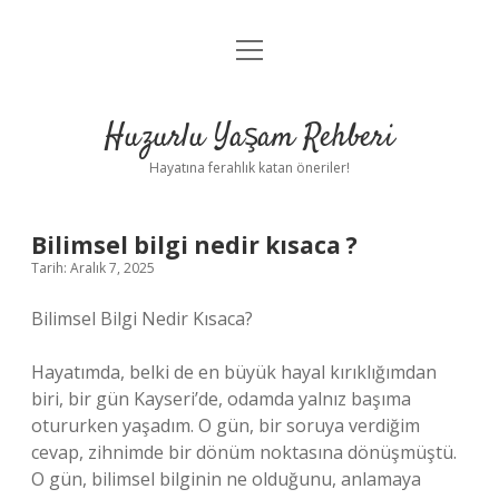
menüyü
Anasayfa
aç
Gizlilik Politikası
Huzurlu Yaşam Rehberi
Yasal Uyarı
Hayatına ferahlık katan öneriler!
Hakkımızda
Bilimsel bilgi nedir kısaca ?
Tarih: Aralık 7, 2025
Bilimsel Bilgi Nedir Kısaca?
Hayatımda, belki de en büyük hayal kırıklığımdan
biri, bir gün Kayseri’de, odamda yalnız başıma
otururken yaşadım. O gün, bir soruya verdiğim
cevap, zihnimde bir dönüm noktasına dönüşmüştü.
O gün, bilimsel bilginin ne olduğunu, anlamaya