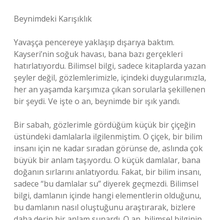
Beynimdeki Karışıklık
Yavaşça pencereye yaklaşıp dışarıya baktım.
Kayseri’nin soğuk havası, bana bazı gerçekleri
hatırlatıyordu. Bilimsel bilgi, sadece kitaplarda yazan
şeyler değil, gözlemlerimizle, içindeki duygularımızla,
her an yaşamda karşımıza çıkan sorularla şekillenen
bir şeydi. Ve işte o an, beynimde bir ışık yandı.
Bir sabah, gözlerimle gördüğüm küçük bir çiçeğin
üstündeki damlalarla ilgilenmiştim. O çiçek, bir bilim
insanı için ne kadar sıradan görünse de, aslında çok
büyük bir anlam taşıyordu. O küçük damlalar, bana
doğanın sırlarını anlatıyordu. Fakat, bir bilim insanı,
sadece “bu damlalar su” diyerek geçmezdi. Bilimsel
bilgi, damlanın içinde hangi elementlerin olduğunu,
bu damlanın nasıl oluştuğunu araştırarak, bizlere
daha derin bir anlam sunardı. O an, bilimsel bilginin