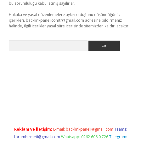
bu sorumluluğu kabul etmiş sayılırlar.
Hukuka ve yasal düzenlemelere aykırı olduğunu düşündüğünüz
içerikleri,
backlinkpanelicomtr@gmail.com
adresine bildirmeniz
halinde, ilgili içerikler yasal süre içerisinde sitemizden kaldırılacaktır.
Arama
smi sitesi
tulipbetgiris.org
Reklam ve İletişim:
E-mail:
backlinkpaneli@gmail.com
Teams:
forumhizmeti@gmail.com
Whatsapp: 0262 606 0 726
Telegram: