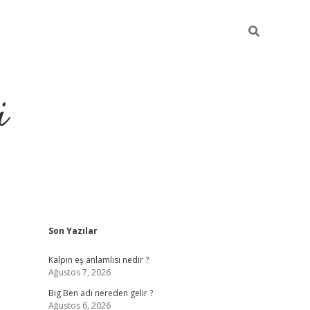
i
Sidebar
Son Yazılar
grandoperabet resmi sites
Kalpın eş anlamlısı nedir ?
Ağustos 7, 2026
Big Ben adı nereden gelir ?
Ağustos 6, 2026