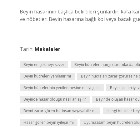
Beyin hasarının başlıca belirtileri şunlardır: kafa k
ve nöbetler. Beyin hasarına bağlı kol veya bacak güçs
Tarih:
Makaleler
Beyin en çok neyi sever
Beyin hücreleri hangi durumlarda ölü
Beyin hücreleri yenilenir mi
Beyin hücreleri zarar görürse ne 
Beyin hücrelerinin yenilenmesine ne iyi gelir
Beyin için en iyi 
Beyinde hasar olduğu nasıl anlaşılır
Beyinde oluşan hasar düz
Beyni zarar gören bir insan yaşayabilir mi
Hangi besinler bey
Hasar gören beyin iyileşir mi
Uyumazsam beyin hücreleri ölü