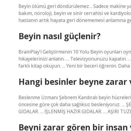
Beyin ölümü geri döndürülemez… Sadece makine yard
bakım, nöroloji, beyin ve sinir cerrahisi ve kardiyol
hastanın artık hayata geri dönememesi anlamına gel
Beyin nasıl güçlenir?
BrainPlay’i Geliştirmenin 10 Yolu Beyin oyunları oy
hikayelerinizi anlatın. … Televizyonunuzu kapatın. … 
farklı kitap okuyun. … Yeni bir beceri öğrenin. Dah
Hangi besinler beyne zarar 
Beslenme Uzmanı Şebnem Kandıralı beyin hücrelerine 
öncesine göre çok daha sağlıksız besleniyoruz. …
GIDALAR. … İŞLENMİŞ HAZIR GIDALAR. … AŞIRI TUZ
Beyni zarar gören bir insan 