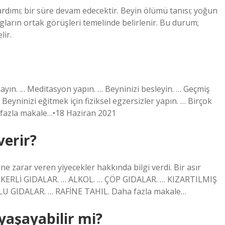
ımı; bir süre devam edecektir. Beyin ölümü tanısı; yoğun
ogların ortak görüşleri temelinde belirlenir. Bu durum;
ir.
nayın. … Meditasyon yapın. … Beyninizi besleyin. … Geçmiş
Beyninizi eğitmek için fiziksel egzersizler yapın. … Birçok
a fazla makale…•18 Haziran 2021
verir?
zarar veren yiyecekler hakkında bilgi verdi. Bir asır
 ŞEKERLİ GIDALAR. … ALKOL. … ÇÖP GIDALAR. … KIZARTILMIŞ
LU GIDALAR. … RAFİNE TAHIL. Daha fazla makale…
yaşayabilir mi?