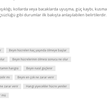
arışıklığı, kollarda veya bacaklarda uyuşma, güç kaybı, kusma
üzlüğü gibi durumlar ilk bakışta anlaşılabilen belirtilerdir.
r
Beyin hücreleri kaç yaşında ölmeye başlar
olur
Beyin hücrelerinin ölmesi sonucu ne olur
vitamin hangisi
Beyin nasıl güçlenir
elir mi
Beyni en çok ne zarar verir
ne zarar verir
Hangi yiyecekler hücre yeniler
r mü