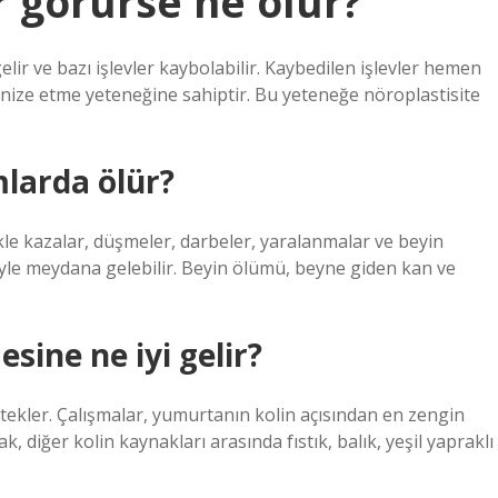
r görürse ne olur?
r ve bazı işlevler kaybolabilir. Kaybedilen işlevler hemen
anize etme yeteneğine sahiptir. Bu yeteneğe nöroplastisite
mlarda ölür?
e kazalar, düşmeler, darbeler, yaralanmalar ve beyin
yle meydana gelebilir. Beyin ölümü, beyne giden kan ve
sine ne iyi gelir?
stekler. Çalışmalar, yumurtanın kolin açısından en zengin
diğer kolin kaynakları arasında fıstık, balık, yeşil yapraklı