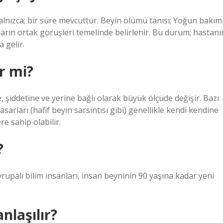
nızca; bir süre mevcuttur. Beyin ölümü tanısı; Yoğun bakım
ogların ortak görüşleri temelinde belirlenir. Bu durum; hastanı
 gelir.
r mi?
, şiddetine ve yerine bağlı olarak büyük ölçüde değişir. Bazı
asarları (hafif beyin sarsıntısı gibi) genellikle kendi kendine
ere sahip olabilir.
?
rupalı ​​bilim insanları, insan beyninin 90 yaşına kadar yeni
nlaşılır?