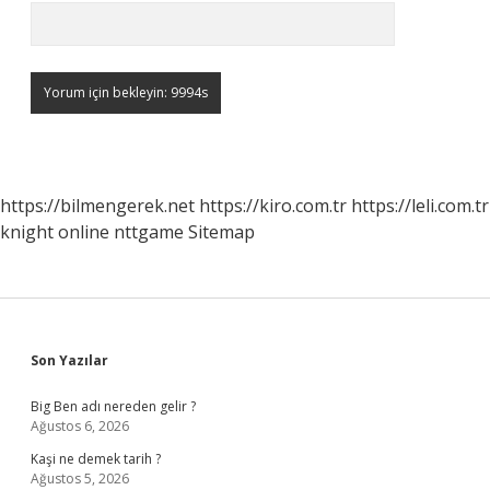
https://bilmengerek.net
https://kiro.com.tr
https://leli.com.tr
knight online
nttgame
Sitemap
Sidebar
Son Yazılar
Big Ben adı nereden gelir ?
Ağustos 6, 2026
Kaşi ne demek tarih ?
Ağustos 5, 2026