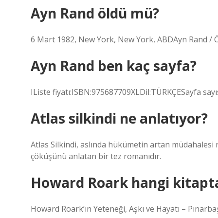
Ayn Rand öldü mü?
6 Mart 1982, New York, New York, ABDAyn Rand / Öl
Ayn Rand ben kaç sayfa?
IListe fiyatı:ISBN:975687709XLDil:TÜRKÇESayfa sayısı
Atlas silkindi ne anlatıyor?
Atlas Silkindi, aslında hükümetin artan müdahalesi 
çöküşünü anlatan bir tez romanıdır.
Howard Roark hangi kitapt
Howard Roark’ın Yeteneği, Aşkı ve Hayatı – Pınarbaş