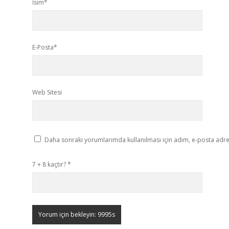
İsim*
E-Posta*
Web Sitesi
Daha sonraki yorumlarımda kullanılması için adım, e-posta adres
7 + 8 kaçtır?
*