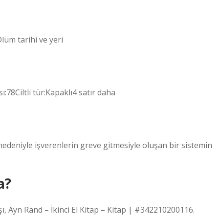
üm tarihi ve yeri
:78Ciltli tür:Kapaklı4 satır daha
nedeniyle işverenlerin greve gitmesiyle oluşan bir sistemin
a?
ı, Ayn Rand – İkinci El Kitap – Kitap | #342210200116.