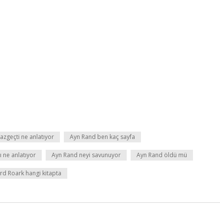
Vazgeçti ne anlatıyor
Ayn Rand ben kaç sayfa
 ne anlatıyor
Ayn Rand neyi savunuyor
Ayn Rand öldü mü
d Roark hangi kitapta