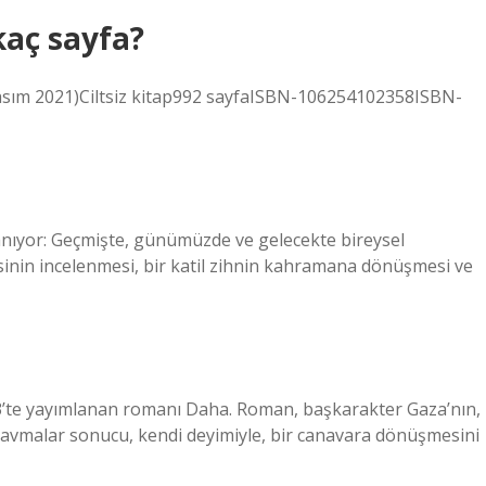
aç sayfa?
1 Kasım 2021)Ciltsiz kitap992 sayfaISBN-106254102358ISBN-
lanıyor: Geçmişte, günümüzde ve gelecekte bireysel
isinin incelenmesi, bir katil zihnin kahramana dönüşmesi ve
’te yayımlanan romanı Daha. Roman, başkarakter Gaza’nın,
 travmalar sonucu, kendi deyimiyle, bir canavara dönüşmesini