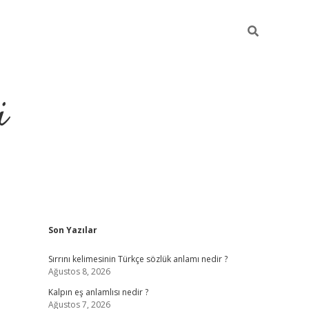
i
Sidebar
Son Yazılar
grandoperabet resmi si
Sırrını kelimesinin Türkçe sözlük anlamı nedir ?
Ağustos 8, 2026
Kalpın eş anlamlısı nedir ?
Ağustos 7, 2026