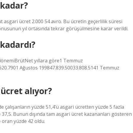
 kadar?
t asgari ücret 2.000 54 avro. Bu ücretin geçerlilik süresi
 konusunun yıl ortasında tekrar görüşülmesine karar verildi.
 kadardı?
et dönemiBrütNet yıllara göre1 Temmuz
.620.7901 Ağustos 199847.839.50033.808.5141 Temmuz
ücret alıyor?
de çalışanların yüzde 51,4’ü asgari ücretten yüzde 5 fazla
de 37,5. Bunun dışında tam asgari ücret kazananları gösteren
e oran yüzde 42 oldu.