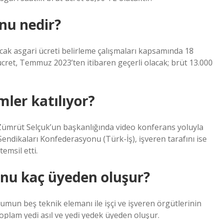
nu nedir?
cak asgari ücreti belirleme çalışmaları kapsamında 18
i ücret, Temmuz 2023’ten itibaren geçerli olacak; brüt 13.000
mler katılıyor?
 Zümrüt Selçuk’un başkanlığında video konferans yoluyla
i Sendikaları Konfederasyonu (Türk-İş), işveren tarafını ise
emsil etti.
yonu kaç üyeden oluşur?
mun beş teknik elemanı ile işçi ve işveren örgütlerinin
oplam yedi asıl ve yedi yedek üyeden oluşur.