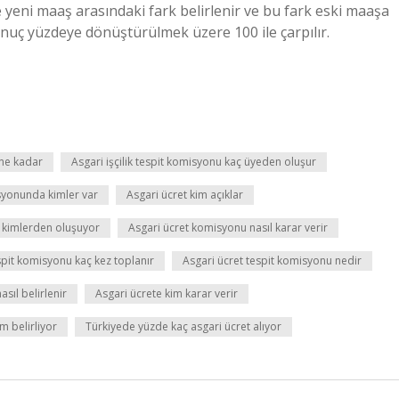
le yeni maaş arasındaki fark belirlenir ve bu fark eski maaşa
nuç yüzdeye dönüştürülmek üzere 100 ile çarpılır.
ne kadar
Asgari işçilik tespit komisyonu kaç üyeden oluşur
syonunda kimler var
Asgari ücret kim açıklar
 kimlerden oluşuyor
Asgari ücret komisyonu nasıl karar verir
spit komisyonu kaç kez toplanır
Asgari ücret tespit komisyonu nedir
sıl belirlenir
Asgari ücrete kim karar verir
m belirliyor
Türkiyede yüzde kaç asgari ücret alıyor