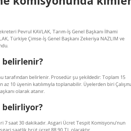
eme komisyonunda kimle
Sekreteri Pevrul KAVLAK, Tarım-İş Genel Başkanı İlhami
OLAK, Türkiye Çimse-İş Genel Başkanı Zekeriya NAZLIM ve
ndu.
belirlenir?
u tarafından belirlenir. Prosedür şu şekildedir: Toplam 15
 az 10 üyenin katılımıyla toplanabilir. Üyelerden biri Çalışm
aşkanı olarak atanır.
belirliyor?
ri 7 saat 30 dakikadır. Asgari Ücret Tespit Komisyonu’nun
asgari saatlik brüt ücret 88,90 TL olacaktır.