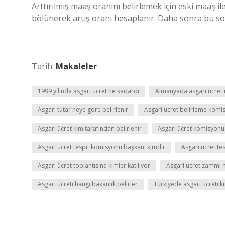
Arttırılmış maaş oranını belirlemek için eski maaş i
bölünerek artış oranı hesaplanır. Daha sonra bu so
Tarih:
Makaleler
1999 yılında asgari ücret ne kadardı
Almanyada asgari ücret 
Asgari tutar neye göre belirlenir
Asgari ücret belirleme komi
Asgari ücret kim tarafından belirlenir
Asgari ücret komisyonu
Asgari ücret tespit komisyonu başkanı kimdir
Asgari ücret te
Asgari ücret toplantısına kimler katılıyor
Asgari ücret zammı na
Asgari ücreti hangi bakanlık belirler
Türkiyede asgari ücreti ki