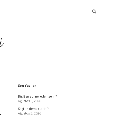
i
Sidebar
Son Yazılar
grandoperabet resmi sites
Big Ben adı nereden gelir ?
Ağustos 6, 2026
Kaşi ne demek tarih ?
Ağustos 5, 2026