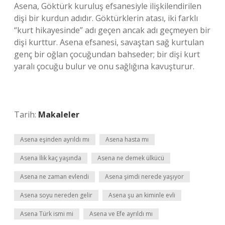
Asena, Göktürk kuruluş efsanesiyle ilişkilendirilen
dişi bir kurdun adıdır. Göktürklerin atası, iki farklı
“kurt hikayesinde” adı geçen ancak adı geçmeyen bir
dişi kurttur. Asena efsanesi, savaştan sağ kurtulan
genç bir oğlan çocuğundan bahseder; bir dişi kurt
yaralı çocuğu bulur ve onu sağlığına kavuşturur.
Tarih:
Makaleler
Asena eşinden ayrıldı mı
Asena hasta mı
Asena İlik kaç yaşında
Asena ne demek ülkücü
Asena ne zaman evlendi
Asena şimdi nerede yaşıyor
Asena soyu nereden gelir
Asena şu an kiminle evli
Asena Türk ismi mi
Asena ve Efe ayrıldı mı