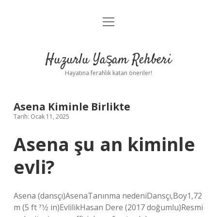
menüyü
Anasayfa
aç
Gizlilik Politikası
Huzurlu Yaşam Rehberi
Yasal Uyarı
Hayatına ferahlık katan öneriler!
Hakkımızda
Asena Kiminle Birlikte
Tarih: Ocak 11, 2025
Asena şu an kiminle
evli?
Asena (dansçı)AsenaTanınma nedeniDansçı,Boy1,72
m (5 ft 71⁄2 in)EvlilikHasan Dere (2017 doğumlu)Resmi