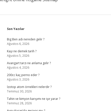
Sidebar
Son Yazılar
Big Ben adı nereden gelir ?
Ağustos 6, 2026
Kaşi ne demek tarih ?
Ağustos 5, 2026
Avangart tarzı ne anlama gelir ?
Ağustos 4, 2026
200cc kaç perno eder ?
Ağustos 3, 2026
İzotop atom örnekleri nelerdir ?
Temmuz 30, 2026
Tahin ve kimyon karışımı ne işe yarar ?
Temmuz 28, 2026
Aysu Kuran’da geçiyor mu ?