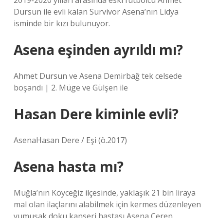
2019-2020 yılları arasında eski futbolcu Ahmet
Dursun ile evli kalan Survivor Asena’nın Lidya
isminde bir kızı bulunuyor.
Asena eşinden ayrıldı mı?
Ahmet Dursun ve Asena Demirbağ tek celsede
boşandı | 2. Müge ve Gülşen ile
Hasan Dere kiminle evli?
AsenaHasan Dere / Eşi (ö.2017)
Asena hasta mı?
Muğla’nın Köyceğiz ilçesinde, yaklaşık 21 bin liraya
mal olan ilaçlarını alabilmek için kermes düzenleyen
yumuşak doku kanseri hastası Asena Ceren