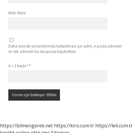
Web Sitesi
Daha sonraki yorumlarımda kullanılması için adım, e-posta adresim
ve site adresim bu tarayıcıya kaydedilsin.
6 + 2 kaçtır?
*
https://bilmengerek.net
https://kiro.com.tr
https://leli.com.tr
knight online
nttgame
Sitemap