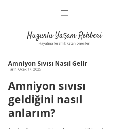
menüyü
Anasayfa
aç
Gizlilik Politikası
Huzurlu Yaşam Rehberi
Yasal Uyarı
Hayatına ferahlık katan öneriler!
Hakkımızda
Amniyon Sıvısı Nasıl Gelir
Tarih: Ocak 17, 2025
Amniyon sıvısı
geldiğini nasıl
anlarım?