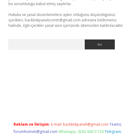
bu sorumluluğu kabul etmiş sayılırlar.
Hukuka ve yasal düzenlemelere aykırı olduğunu düşündüğünüz
içerikleri,
backlinkpanelicomtr@gmail.com
adresine bildirmeniz
halinde, ilgili içerikler yasal süre içerisinde sitemizden kaldırılacaktır.
Arama
perabet resmi sitesi
tulipbetgiris.org
Reklam ve İletişim:
E-mail:
backlinkpaneli@gmail.com
Teams:
forumhizmeti@gmail.com
Whatsapp: 0262 606 0 726
Telegram: