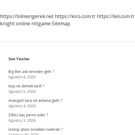
https://bilmengerek.net
https://kiro.com.tr
https://leli.com.tr
knight online
nttgame
Sitemap
Sidebar
Son Yazılar
Big Ben adı nereden gelir ?
Ağustos 6, 2026
Kaşi ne demek tarih ?
Ağustos 5, 2026
Avangart tarzı ne anlama gelir ?
Ağustos 4, 2026
200cc kaç perno eder ?
Ağustos 3, 2026
İzotop atom örnekleri nelerdir ?
Temmuz 30, 2026