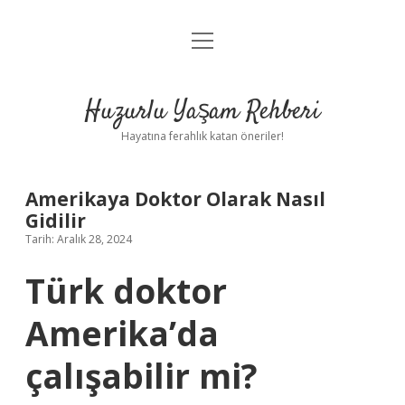
menüyü
Anasayfa
aç
Gizlilik Politikası
Huzurlu Yaşam Rehberi
Yasal Uyarı
Hayatına ferahlık katan öneriler!
Hakkımızda
Amerikaya Doktor Olarak Nasıl
Gidilir
Tarih: Aralık 28, 2024
Türk doktor
Amerika’da
çalışabilir mi?