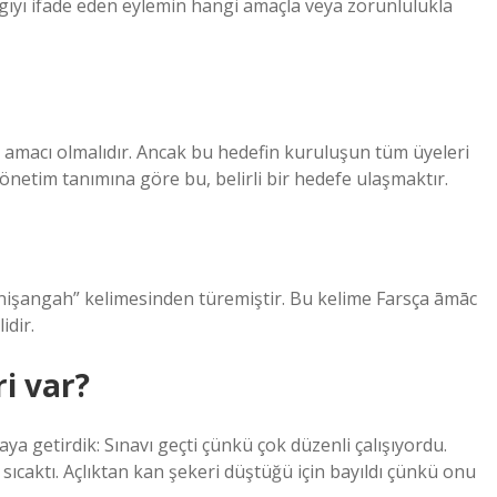
argıyı ifade eden eylemin hangi amaçla veya zorunlulukla
ir amacı olmalıdır. Ancak bu hedefin kuruluşun tüm üyeleri
netim tanımına göre bu, belirli bir hedefe ulaşmaktır.
 nişangah” kelimesinden türemiştir. Bu kelime Farsça āmāc
idir.
i var?
ya getirdik: Sınavı geçti çünkü çok düzenli çalışıyordu.
ıcaktı. Açlıktan kan şekeri düştüğü için bayıldı çünkü onu