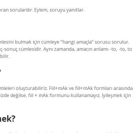
an sorulardır. Eylem, soruyu yanıtlar.
esini bulmak için cümleye “hangi amaçla” sorusu sorulur.
-sonuç cümlesidir. Aynı zamanda, amacın anlamı -to, -to, to
ilir.
?
eleri oluşturabiliriz. Fiil+mAk ve fiil+mAk formları arasında
zde değilse, fiil + mAk formunu kullanamayız. İyileşmek için
mek?