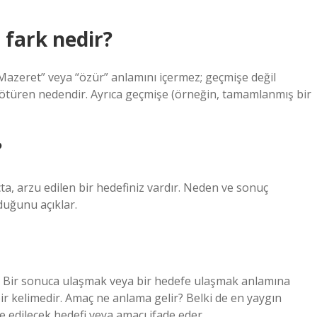
 fark nedir?
azeret” veya “özür” anlamını içermez; geçmişe değil
götüren nedendir. Ayrıca geçmişe (örneğin, tamamlanmış bir
?
çta, arzu edilen bir hedefiniz vardır. Neden ve sonuç
duğunu açıklar.
en; Bir sonuca ulaşmak veya bir hedefe ulaşmak anlamına
ir kelimedir. Amaç ne anlama gelir? Belki de en yaygın
de edilecek hedefi veya amacı ifade eder.