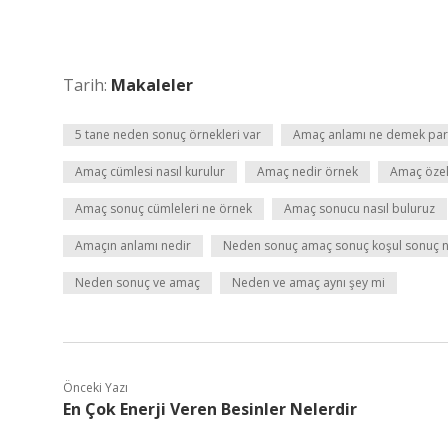
Tarih:
Makaleler
5 tane neden sonuç örnekleri var
Amaç anlamı ne demek par
Amaç cümlesi nasıl kurulur
Amaç nedir örnek
Amaç özell
Amaç sonuç cümleleri ne örnek
Amaç sonucu nasıl buluruz
Amaçın anlamı nedir
Neden sonuç amaç sonuç koşul sonuç nası
Neden sonuç ve amaç
Neden ve amaç aynı şey mi
Önceki Yazı
En Çok Enerji Veren Besinler Nelerdir