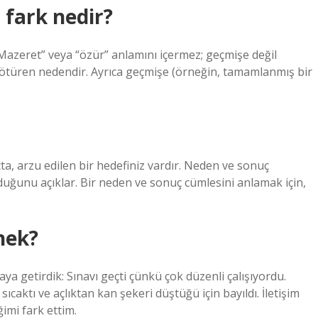
 fark nedir?
azeret” veya “özür” anlamını içermez; geçmişe değil
götüren nedendir. Ayrıca geçmişe (örneğin, tamamlanmış bir
çta, arzu edilen bir hedefiniz vardır. Neden ve sonuç
lduğunu açıklar. Bir neden ve sonuç cümlesini anlamak için,
nek?
ya getirdik: Sınavı geçti çünkü çok düzenli çalışıyordu.
caktı ve açlıktan kan şekeri düştüğü için bayıldı. İletişim
imi fark ettim.