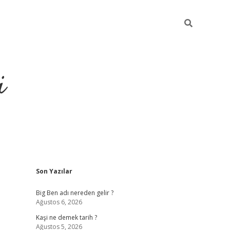
i
Sidebar
Son Yazılar
grandoperabet resmi sites
Big Ben adı nereden gelir ?
Ağustos 6, 2026
Kaşi ne demek tarih ?
Ağustos 5, 2026