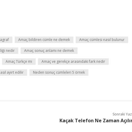
agraf
Amaç bildiren cümle ne demek
Amaç cümlesi nasıl bulunur
iği nedir
Amaç sonuç anlamı ne demek
Amaç Türkçe mi
Amaç ve gerekçe arasındaki fark nedir
l ayırt edilir
Neden sonuç cümleleri 5 örnek
Sonraki Yaz
Kaçak Telefon Ne Zaman Açılı