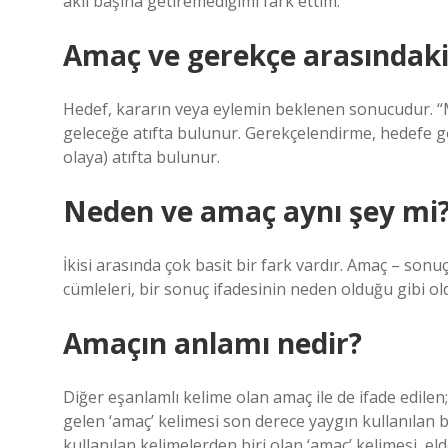
aklı başına getiremediğimi fark ettim.
Amaç ve gerekçe arasındaki
Hedef, kararın veya eylemin beklenen sonucudur. “M
geleceğe atıfta bulunur. Gerekçelendirme, hedefe 
olaya) atıfta bulunur.
Neden ve amaç aynı şey mi
İkisi arasında çok basit bir fark vardır. Amaç – sonu
cümleleri, bir sonuç ifadesinin neden olduğu gibi ol
Amaçın anlamı nedir?
Diğer eşanlamlı kelime olan amaç ile de ifade edil
gelen ‘amaç’ kelimesi son derece yaygın kullanılan b
kullanılan kelimelerden biri olan ‘amaç’ kelimesi, el