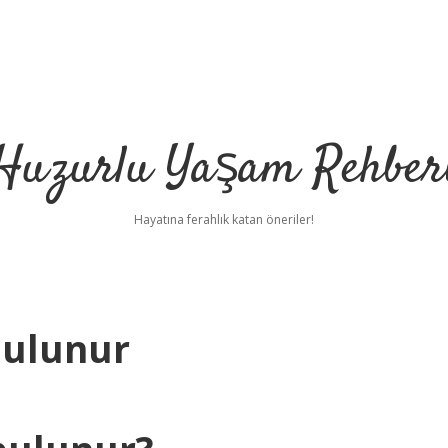
Huzurlu Yaşam Rehber
Hayatına ferahlık katan öneriler!
Bulunur