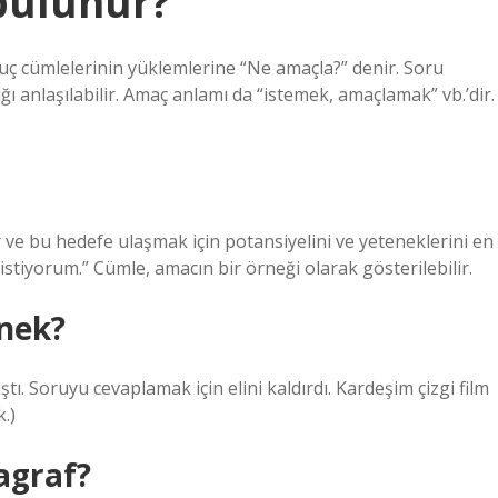
bulunur?
mlelerinin yüklemlerine “Ne amaçla?” denir. Soru
ı anlaşılabilir. Amaç anlamı da “istemek, amaçlamak” vb.’dir.
 ve bu hedefe ulaşmak için potansiyelini ve yeteneklerini en
k istiyorum.” Cümle, amacın bir örneği olarak gösterilebilir.
nek?
ştı. Soruyu cevaplamak için elini kaldırdı. Kardeşim çizgi film
.)
agraf?