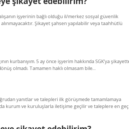
ye şikayet edebilirim?
çalışanın işyerinin bağlı olduğu il/merkez sosyal güvenlik
alınmayacaktır. Şikayet şahsen yapılabilir veya taahhütlü
ının kurbanıyım. 5 ay önce işyerim hakkında SGK’ya şikayett
dönüş olmadı. Tamamen haklı olmasam bile…
oğrudan yanıtlar ve talepleri ilk görüşmede tamamlamaya
da kurum ve kuruluşlarla iletişime geçilir ve taleplere en geç
ereye şikayet edebilirim?