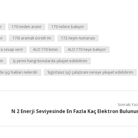
r
170 neden aranır
170 nelere bakıyor
ır
170i aramak ücretli mi
172 neyin numarası
a cevap verir
ALO 170 kimin
ALO 170 neye bakıyor
im
İş yerini hangi konularda şikayet edebilirim
e işçi hakları nelerdir
Sigortasız işçi çalıştıranı nereye şikayet edebilirim
Sonraki Yaz
N 2 Enerji Seviyesinde En Fazla Kaç Elektron Bulunu