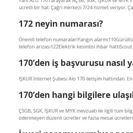
Yani ALO 170’i arayarak AÇSB, SGK, İŞKUR ve MYK mev
ücretli bir hat. Çağrı merkezi 7/24 hizmet veriyor. Ça
172 neyin numarası?
Önemli telefon numaralarıYangın alarmı110Gürültü i
telefon arızası122Elektrik kesintisi ihbar hattıScou
170’den iş başvurusu nasıl y
İŞKUR İnternet Şubesi Alo 170 iletişim hattından. 
170’den hangi bilgilere ulaşıl
ÇSGB, SGK, İŞKUR ve MYK mevzuatı ile ilgili tüm bilgi
ödenmeyen düzenli ücretler ve fazla mesai ücretleri il