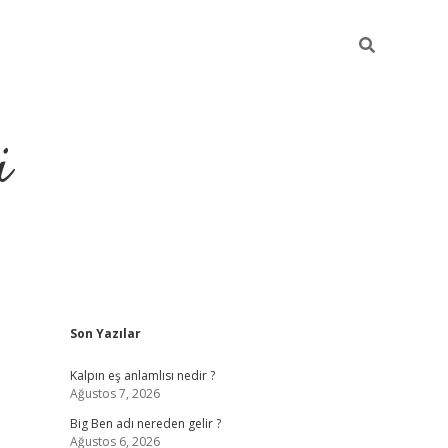
i
Sidebar
Son Yazılar
grandoperabet resmi sitesi
Kalpın eş anlamlısı nedir ?
Ağustos 7, 2026
Big Ben adı nereden gelir ?
Ağustos 6, 2026