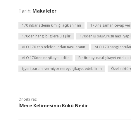
Tarih:
Makaleler
170 ihbar edenin kimliği açıklanır mı
170 ne zaman cevap veri
170den hangi bilgilere ulaşılır
170den iş başvurusu nasıl yapıl
ALO 170 cep telefonundan nasıl aranır
ALO 170 hangi sorular
ALO 170den ne şikayet edilir
Bir firmayı nasıl şikayet edebilir
İşyeri paramı vermiyor nereye şikayet edebilirim
Özel sektörd
Önceki Yazı
İMece Kelimesinin Kökü Nedir