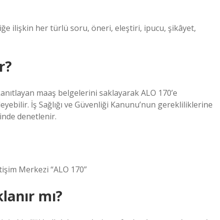
 ilişkin her türlü soru, öneri, eleştiri, ipucu, şikâyet,
r?
kanıtlayan maaş belgelerini saklayarak ALO 170’e
leyebilir. İş Sağlığı ve Güvenliği Kanunu’nun gerekliliklerine
linde denetlenir.
tişim Merkezi “ALO 170”
klanır mı?