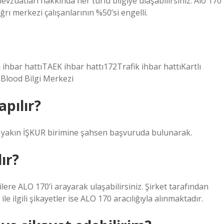
zuatları hakkında her türlü bilgiye ulaşabilirsiniz. Alo 170
ğrı merkezi çalışanlarının %50’si engelli.
hbar hattıTAEK ihbar hattı172Trafik ihbar hattıKartlı
t Blood Bilgi Merkezi
apılır?
En yakın İŞKUR birimine şahsen başvuruda bulunarak.
ır?
lere ALO 170’i arayarak ulaşabilirsiniz. Şirket tarafından
e ilgili şikayetler ise ALO 170 aracılığıyla alınmaktadır.