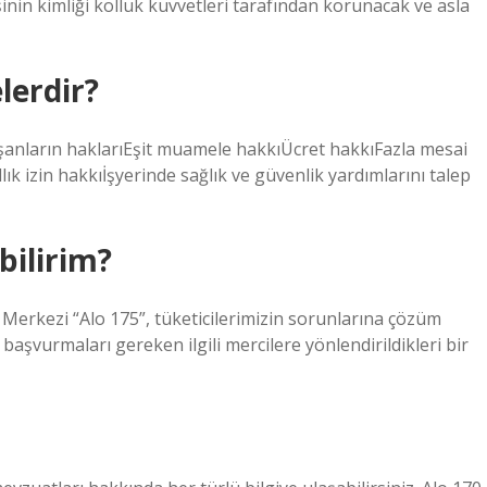
şinin kimliği kolluk kuvvetleri tarafından korunacak ve asla
lerdir?
ışanların haklarıEşit muamele hakkıÜcret hakkıFazla mesai
lık izin hakkıİşyerinde sağlık ve güvenlik yardımlarını talep
bilirim?
erkezi “Alo 175”, tüketicilerimizin sorunlarına çözüm
başvurmaları gereken ilgili mercilere yönlendirildikleri bir