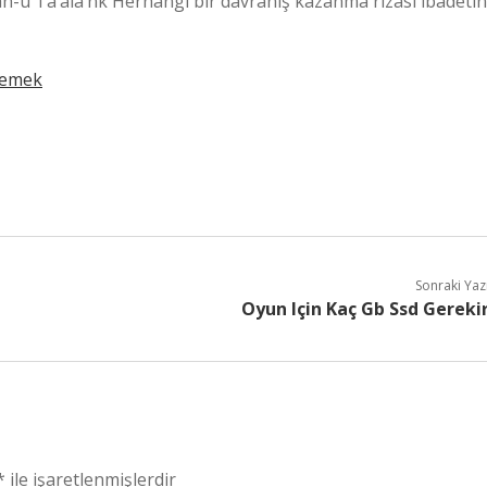
llah-u Ta’ala’nk Herhangi bir davranış kazanma rızası ibadetin
Demek
Sonraki Yaz
Oyun Için Kaç Gb Ssd Gereki
*
ile işaretlenmişlerdir