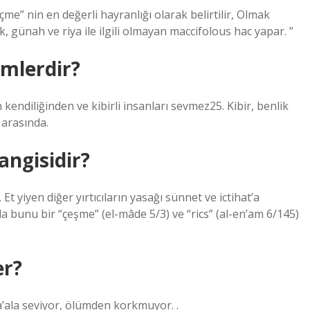
e” nin en değerli hayranlığı olarak belirtilir, Olmak
ak, günah ve riya ile ilgili olmayan maccifolous hac yapar. ”
imlerdir?
kendiliğinden ve kibirli insanları sevmez25. Kibir, benlik
 arasında.
angisidir?
 yiyen diğer yırtıcıların yasağı sünnet ve ictihat’a
bunu bir “çeşme” (el-mâde 5/3) ve “rics” (al-en’am 6/145)
er?
 ta’ala seviyor, ölümden korkmuyor. .