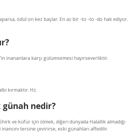
aparsa, ödül on kez başlar. En az bir -to -to -do hak ediyor.
ır?
’in inananlara karşı gülümsemesi hayırseverliktir.
bi kırmaktır. Hz.
k günah nedir?
 Shirk ve küfür için ölmek, diğeri dünyada Halallik almadığı
ancını tersine çevirirse, eski günahları affedilir.