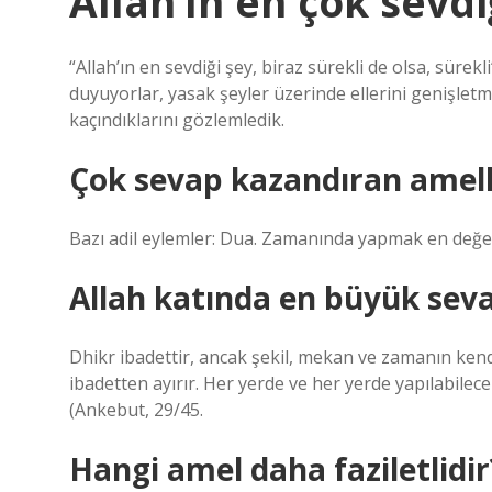
Allah’ın en çok sevd
“Allah’ın en sevdiği şey, biraz sürekli de olsa, sürekl
duyuyorlar, yasak şeyler üzerinde ellerini genişletm
kaçındıklarını gözlemledik.
Çok sevap kazandıran amell
Bazı adil eylemler: Dua. Zamanında yapmak en değerl
Allah katında en büyük seva
Dhikr ibadettir, ancak şekil, mekan ve zamanın kendis
ibadetten ayırır. Her yerde ve her yerde yapılabilece
(Ankebut, 29/45.
Hangi amel daha faziletlidir