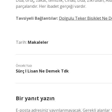
Dua, oruç, zakat, temizlik, Cihad, Dua, Zikrullah, A
parçalarıdır. Her ibadet gerçeği vardır.
Tavsiyeli Bağlantılar:
Dolgulu Teker Bisiklet Ne 
Tarih:
Makaleler
Önceki Yazı
Sürç I Lisan Ne Demek Tdk
Bir yanıt yazın
E-posta adresiniz yayınlanmayacak.
Gerekli alanlar