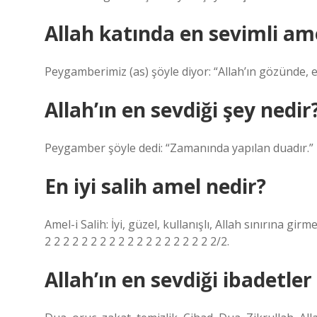
Allah katında en sevimli am
Peygamberimiz (as) şöyle diyor: “Allah’ın gözünde, en
Allah’ın en sevdiği şey nedir
Peygamber şöyle dedi: “Zamanında yapılan duadır.”
En iyi salih amel nedir?
Amel-i Salih: İyi, güzel, kullanışlı, Allah sınırına gir
2 2 2 2 2 2 2 2 2 2 2 2 2 2 2 2 2 2 2/2.
Allah’ın en sevdiği ibadetler