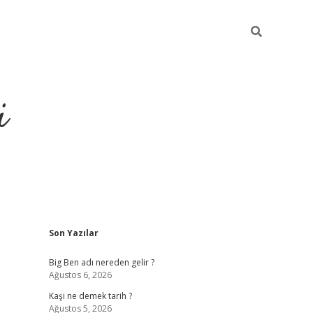
i
Sidebar
Son Yazılar
grandoperabet resmi sites
Big Ben adı nereden gelir ?
Ağustos 6, 2026
Kaşi ne demek tarih ?
Ağustos 5, 2026