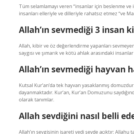
Tüm selamlamayı veren “insanlar için beslenme ve içm
insanları elleriyle ve dilleriyle rahatsız etmez “ve M
Allah’ın sevmediği 3 insan k
Allah, kibir ve öz değerlendirme yapanları sevmeyen 
saygısı ve şımarık ve kötü ahlak arasındaki insanlar
Allah’ın sevmediği hayvan h
Kutsal Kur’an’da tek hayvan yasaklanmış domuzdur. Et
dayanmaktadır. Kur’an, Kur’an Domuzunu saydığında 
olarak tanımlar.
Allah sevdiğini nasıl belli ed
Allah’ın sevgisinin işareti yedi şeyde açıktır: Allahu