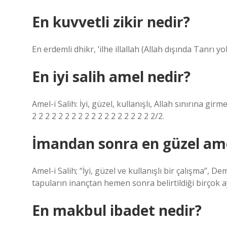
En kuvvetli zikir nedir?
En erdemli dhikr, ‘ilhe illallah (Allah dışında Tanrı yo
En iyi salih amel nedir?
Amel-i Salih: İyi, güzel, kullanışlı, Allah sınırına gir
2 2 2 2 2 2 2 2 2 2 2 2 2 2 2 2 2 2 2/2.
İmandan sonra en güzel ame
Amel-i Salih; “İyi, güzel ve kullanışlı bir çalışma”,
tapuların inançtan hemen sonra belirtildiği birçok a
En makbul ibadet nedir?