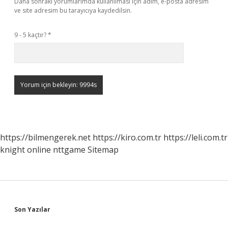
Daha sonraki yorumlarımda kullanılması için adım, e-posta adresim
ve site adresim bu tarayıcıya kaydedilsin.
9 - 5 kaçtır?
*
https://bilmengerek.net
https://kiro.com.tr
https://leli.com.tr
knight online
nttgame
Sitemap
Sidebar
Son Yazılar