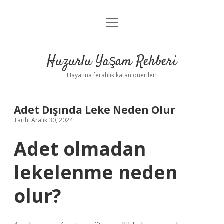
menüyü
Anasayfa
aç
Gizlilik Politikası
Huzurlu Yaşam Rehberi
Yasal Uyarı
Hayatına ferahlık katan öneriler!
Hakkımızda
Adet Dışında Leke Neden Olur
Tarih: Aralık 30, 2024
Adet olmadan
lekelenme neden
olur?