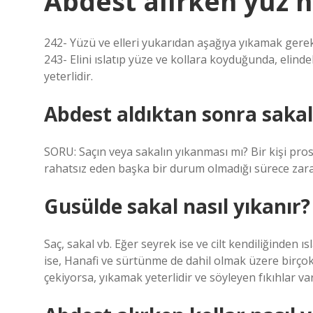
Abdest alırken yüz n
242- Yüzü ve elleri yukarıdan aşağıya yıkamak gereki
243- Elini ıslatıp yüze ve kollara koyduğunda, elinde
yeterlidir.
Abdest aldıktan sonra saka
SORU: Saçın veya sakalın yıkanması mı? Bir kişi pros
rahatsız eden başka bir durum olmadığı sürece zar
Gusülde sakal nasıl yıkanır?
Saç, sakal vb. Eğer seyrek ise ve cilt kendiliğinden ıs
ise, Hanafi ve sürtünme de dahil olmak üzere birço
çekiyorsa, yıkamak yeterlidir ve söyleyen fıkıhlar var