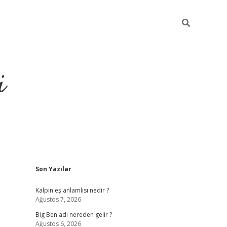
i
Sidebar
Son Yazılar
grandoperabet resmi sites
Kalpın eş anlamlısı nedir ?
Ağustos 7, 2026
Big Ben adı nereden gelir ?
Ağustos 6, 2026