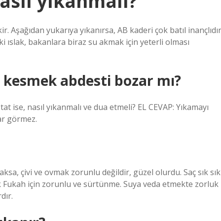
asıl yıkanmalı?
r. Aşağıdan yukarıya yıkanırsa, AB kaderi çok batıl inançlıdır
ki ıslak, bakanlara biraz su akmak için yeterli olması
l kesmek abdesti bozar mı?
tat ise, nasıl yıkanmalı ve dua etmeli? EL CEVAP: Yıkamayı
ar görmez.
laksa, çivi ve ovmak zorunlu değildir, güzel olurdu. Saç sık sık
k Fukah için zorunlu ve sürtünme. Suya veda etmekte zorluk
dır.