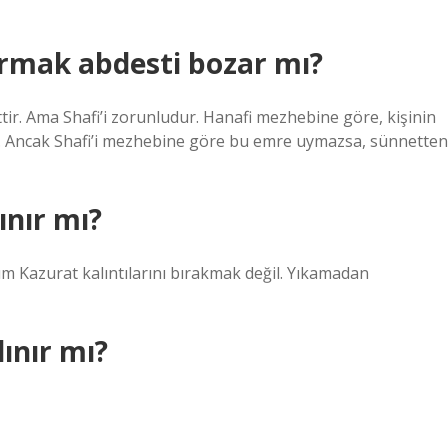
tırmak abdesti bozar mı?
tir. Ama Shafi’i zorunludur. Hanafi mezhebine göre, kişinin
dır. Ancak Shafi’i mezhebine göre bu emre uymazsa, sünnetten
nır mı?
m Kazurat kalıntılarını bırakmak değil. Yıkamadan
ınır mı?