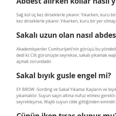
Abdest alırken kollar nasıl y
Sağ kol üç kez dirseklerle yıkanır. Yıkarken, kuru bi
kez dirseklerle yıkanır. Yıkarken, kuru bir yer olmay
Sakalı uzun olan nasıl abdest
Akademisyenler Cumhuriyeti’nin görüşü bu yöndedi
dedi ki: Cilt görünüşte seyrekse, sakalı yıkamak wajib
açmak zorundadır.
Sakal bıyık gusle engel mi?
EY BROW -Sording ve Sakal Yıkama: Kaşların ve bıyı
yıkamaktır. Suyun saçın altına nüfuz etmesi gerekli d
seyrekleşirse, Wajib suyun cilde gittiğinden emindir.
Cünüp iken tıraş olunur mu