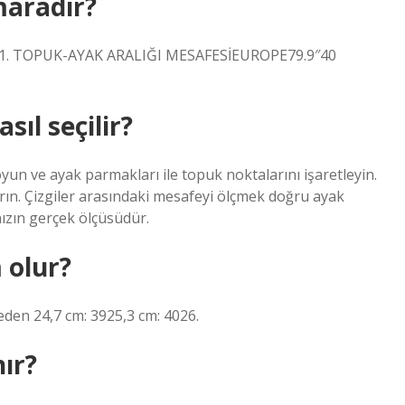
aradır?
i UK1. TOPUK-AYAK ARALIĞI MESAFESİEUROPE79.9″40
ıl seçilir?
oyun ve ayak parmakları ile topuk noktalarını işaretleyin.
dırın. Çizgiler arasındaki mesafeyi ölçmek doğru ayak
ızın gerçek ölçüsüdür.
 olur?
en 24,7 cm: 3925,3 cm: 4026.
nır?