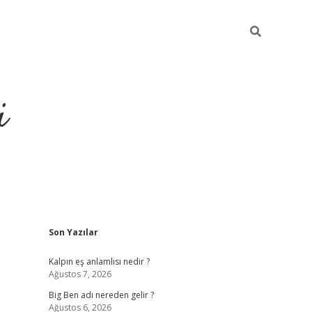
i
Sidebar
Son Yazılar
grandoperabet resmi sites
Kalpın eş anlamlısı nedir ?
Ağustos 7, 2026
Big Ben adı nereden gelir ?
Ağustos 6, 2026