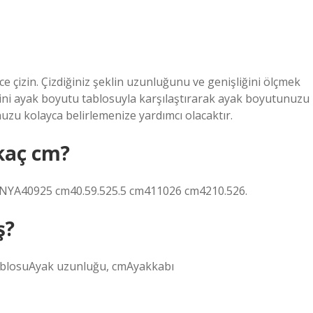
ice çizin. Çizdiğiniz şeklin uzunluğunu ve genişliğini ölçmek
erini ayak boyutu tablosuyla karşılaştırarak ayak boyutunuzu
uzu kolayca belirlemenize yardımcı olacaktır.
kaç cm?
A40925 cm40.59.525.5 cm411026 cm4210.526.
ş?
 tablosuAyak uzunluğu, cmAyakkabı