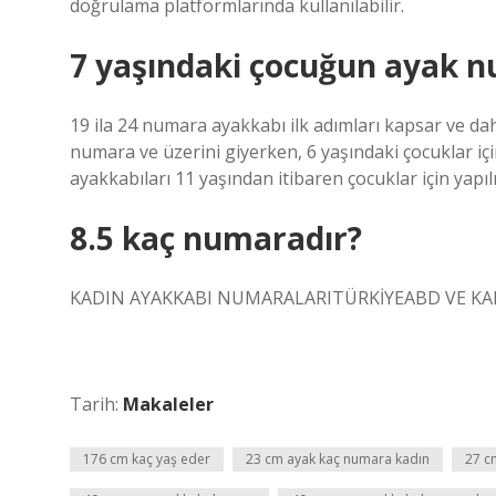
doğrulama platformlarında kullanılabilir.
7 yaşındaki çocuğun ayak n
19 ila 24 numara ayakkabı ilk adımları kapsar ve da
numara ve üzerini giyerken, 6 yaşındaki çocuklar i
ayakkabıları 11 yaşından itibaren çocuklar için yapılı
8.5 kaç numaradır?
KADIN AYAKKABI NUMARALARITÜRKİYEABD VE KANA
Tarih:
Makaleler
176 cm kaç yaş eder
23 cm ayak kaç numara kadın
27 c