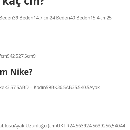
 kaç cm?
den39 Beden14,7 cm24 Beden40 Beden15,4 cm25
7cm942.527.5cm9.
cm Nike?
Erkek3.57.5ABD – Kadın59BK36.5AB35.540.5Ayak
TablosuAyak Uzunluğu (cm)UKTR24,563924,5639256,54044