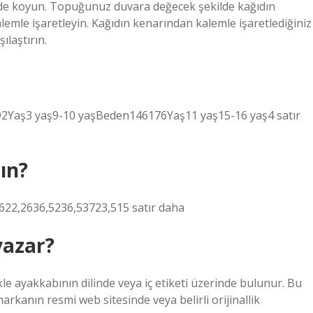
ilde koyun. Topuğunuz duvara değecek şekilde kağıdın
lemle işaretleyin. Kağıdın kenarından kalemle işaretlediğiniz
ılaştırın.
292Yaş3 yaş9-10 yaşBeden146176Yaş11 yaş15-16 yaş4 satır
ın?
22,2636,5236,53723,515 satır daha
yazar?
le ayakkabının dilinde veya iç etiketi üzerinde bulunur. Bu
arkanın resmi web sitesinde veya belirli orijinallik