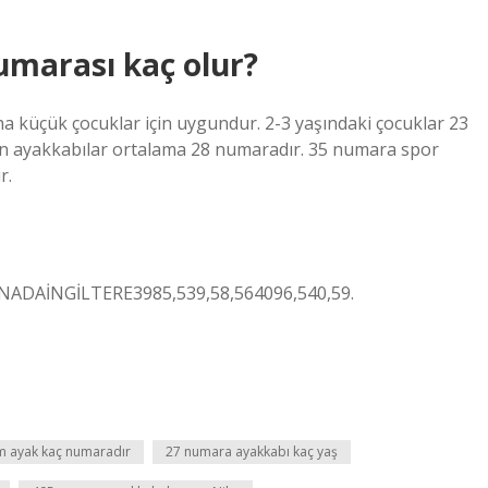
umarası kaç olur?
ha küçük çocuklar için uygundur. 2-3 yaşındaki çocuklar 23
çin ayakkabılar ortalama 28 numaradır. 35 numara spor
r.
DAİNGİLTERE3985,539,58,564096,540,59.
m ayak kaç numaradır
27 numara ayakkabı kaç yaş