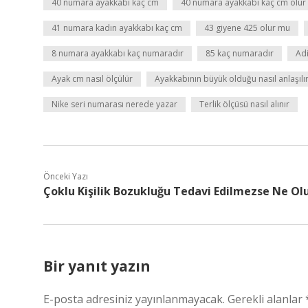
40 numara ayakkabı kaç cm
40 numara ayakkabı kaç cm olur
41 numara kadın ayakkabı kaç cm
43 giyene 425 olur mu
8 numara ayakkabı kaç numaradır
85 kaç numaradır
Ad
Ayak cm nasıl ölçülür
Ayakkabının büyük olduğu nasıl anlaşılı
Nike seri numarası nerede yazar
Terlik ölçüsü nasıl alınır
Önceki Yazı
Çoklu Kişilik Bozukluğu Tedavi Edilmezse Ne Ol
Bir yanıt yazın
E-posta adresiniz yayınlanmayacak.
Gerekli alanlar