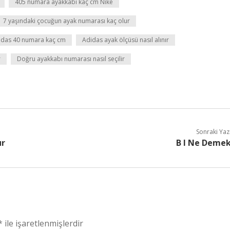
405 numara ayakkabı kaç cm Nike
7 yaşındaki çocuğun ayak numarası kaç olur
idas 40 numara kaç cm
Adidas ayak ölçüsü nasıl alınır
r
Doğru ayakkabı numarası nasıl seçilir
Sonraki Yaz
ur
B I Ne Deme
*
ile işaretlenmişlerdir