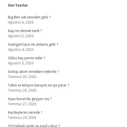
Sidebar
Son Yazılar
Big Ben adı nereden gelir ?
Ağustos 6, 2026
Kaşi ne demek tarih ?
Ağustos 5, 2026
Avangart tarzı ne anlama gelir ?
Ağustos 4, 2026
200cc kaç perno eder ?
Ağustos 3, 2026
İzotop atom örnekleri nelerdir ?
Temmuz 30, 2026
Tahin ve kimyon karışımı ne işe yarar ?
Temmuz 28, 2026
Aysu Kuran’da geçiyor mu ?
Temmuz 27, 2026
Kardeşlerim nerede ?
Temmuz 24, 2026
333 tekniği nedir ve nasıl çalışır ?