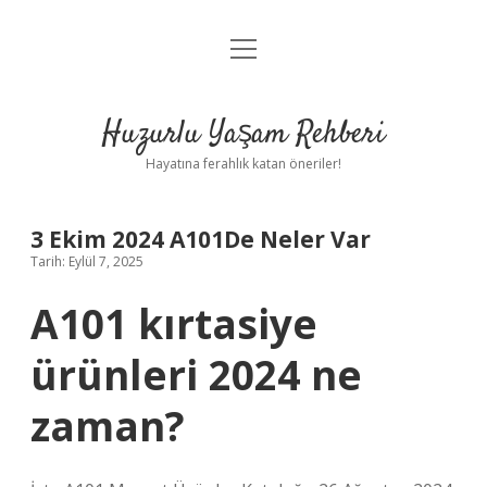
menüyü
Anasayfa
aç
Gizlilik Politikası
Huzurlu Yaşam Rehberi
Yasal Uyarı
Hayatına ferahlık katan öneriler!
Hakkımızda
3 Ekim 2024 A101De Neler Var
Tarih: Eylül 7, 2025
A101 kırtasiye
ürünleri 2024 ne
zaman?