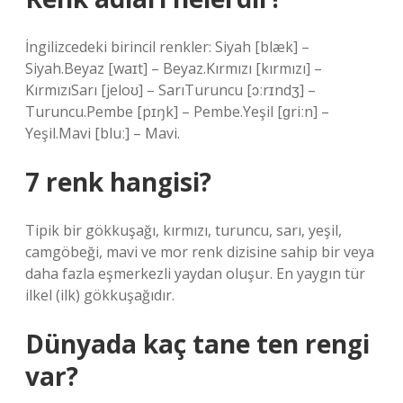
İngilizcedeki birincil renkler: Siyah [blæk] –
Siyah.Beyaz [waɪt] – Beyaz.Kırmızı [kırmızı] –
KırmızıSarı [jeloʊ] – SarıTuruncu [ɔːrɪndʒ] –
Turuncu.Pembe [pɪŋk] – Pembe.Yeşil [ɡriːn] –
Yeşil.Mavi [bluː] – Mavi.
7 renk hangisi?
Tipik bir gökkuşağı, kırmızı, turuncu, sarı, yeşil,
camgöbeği, mavi ve mor renk dizisine sahip bir veya
daha fazla eşmerkezli yaydan oluşur. En yaygın tür
ilkel (ilk) gökkuşağıdır.
Dünyada kaç tane ten rengi
var?