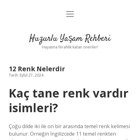
menüyü
Anasayfa
aç
Gizlilik Politikası
Huzurlu Yaşam Rehberi
Yasal Uyarı
Hayatına ferahlık katan öneriler!
Hakkımızda
12 Renk Nelerdir
Tarih: Eylül 27, 2024
Kaç tane renk vardır
isimleri?
Çoğu dilde iki ile on bir arasında temel renk kelimesi
bulunur. Örneğin İngilizcede 11 temel renkten