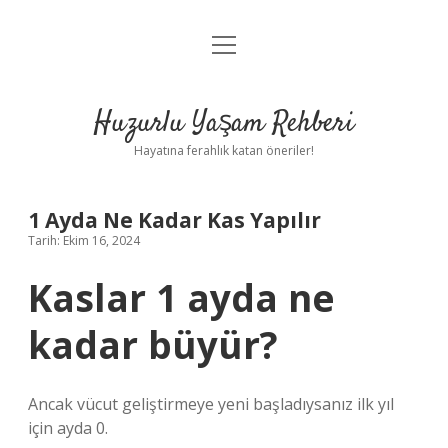
menüyü
Anasayfa
aç
Gizlilik Politikası
Huzurlu Yaşam Rehberi
Yasal Uyarı
Hayatına ferahlık katan öneriler!
Hakkımızda
1 Ayda Ne Kadar Kas Yapılır
Tarih: Ekim 16, 2024
Kaslar 1 ayda ne
kadar büyür?
Ancak vücut geliştirmeye yeni başladıysanız ilk yıl
için ayda 0.