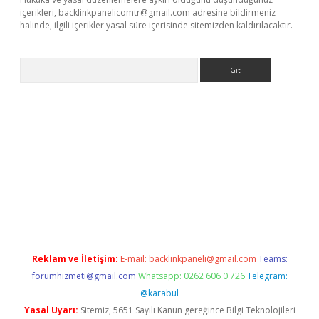
içerikleri,
backlinkpanelicomtr@gmail.com
adresine bildirmeniz
halinde, ilgili içerikler yasal süre içerisinde sitemizden kaldırılacaktır.
Arama
itesi
tulipbetgiris.org
Reklam ve İletişim:
E-mail:
backlinkpaneli@gmail.com
Teams:
forumhizmeti@gmail.com
Whatsapp: 0262 606 0 726
Telegram:
@karabul
Yasal Uyarı:
Sitemiz, 5651 Sayılı Kanun gereğince Bilgi Teknolojileri