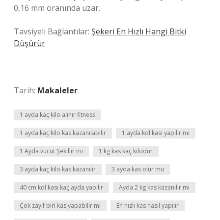
0,16 mm oranında uzar.
Tavsiyeli Bağlantılar:
Şekeri En Hızlı Hangi Bitki
Düşürür
Tarih:
Makaleler
1 ayda kaç kilo alınır fitness
1 ayda kaç kilo kas kazanılabilir
1 ayda kol kası yapılır mı
1 Ayda vücut Şekillir mi
1 kg kas kaç kilodur
3 ayda kaç kilo kas kazanılır
3 ayda kas olur mu
40 cm kol kası kaç ayda yapılır
Ayda 2 kg kas kazanılır mı
Çok zayıf biri kas yapabilir mi
En hızlı kas nasıl yapılır