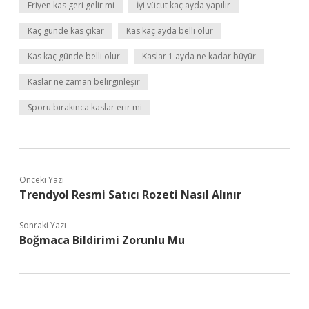
Eriyen kas geri gelir mi
İyi vücut kaç ayda yapılır
Kaç günde kas çıkar
Kas kaç ayda belli olur
Kas kaç günde belli olur
Kaslar 1 ayda ne kadar büyür
Kaslar ne zaman belirginleşir
Sporu bırakınca kaslar erir mi
Önceki Yazı
Trendyol Resmi Satıcı Rozeti Nasıl Alınır
Sonraki Yazı
Boğmaca Bildirimi Zorunlu Mu