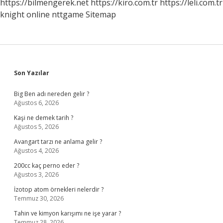
https://bilmengerek.net
https://kiro.com.tr
https://leli.com.tr
knight online
nttgame
Sitemap
Sidebar
Son Yazılar
Big Ben adı nereden gelir ?
Ağustos 6, 2026
Kaşi ne demek tarih ?
Ağustos 5, 2026
Avangart tarzı ne anlama gelir ?
Ağustos 4, 2026
200cc kaç perno eder ?
Ağustos 3, 2026
İzotop atom örnekleri nelerdir ?
Temmuz 30, 2026
Tahin ve kimyon karışımı ne işe yarar ?
Temmuz 28, 2026