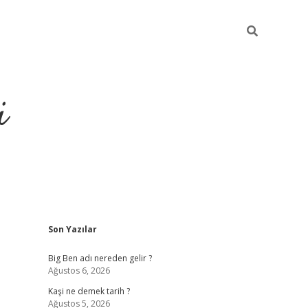
i
Sidebar
Son Yazılar
grandoperabet resm
Big Ben adı nereden gelir ?
Ağustos 6, 2026
Kaşi ne demek tarih ?
Ağustos 5, 2026