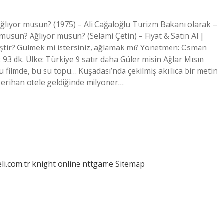
lıyor musun? (1975) – Ali Cağaloğlu Turizm Bakanı olarak –
musun? Ağlıyor musun? (Selami Çetin) – Fiyat & Satın Al |
lmiştir? Gülmek mi istersiniz, ağlamak mı? Yönetmen: Osman
: 93 dk. Ülke: Türkiye 9 satır daha Güler misin Ağlar Mısın
filmde, bu su topu… Kuşadası’nda çekilmiş akıllıca bir meti
şi Perihan otele geldiğinde milyoner…
eli.com.tr
knight online
nttgame
Sitemap