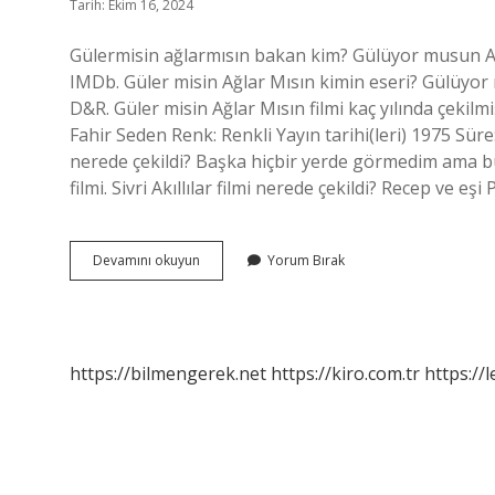
Tarih: Ekim 16, 2024
Gülermisin ağlarmısın bakan kim? Gülüyor musun Ağ
IMDb. Güler misin Ağlar Mısın kimin eseri? Gülüyor 
D&R. Güler misin Ağlar Mısın filmi kaç yılında çeki
Fahir Seden Renk: Renkli Yayın tarihi(leri) 1975 Süre
nerede çekildi? Başka hiçbir yerde görmedim ama bu 
filmi. Sivri Akıllılar filmi nerede çekildi? Recep ve e
Gülermisin
Devamını okuyun
Yorum Bırak
Ağlarmısın
Bakan
Kimdir
https://bilmengerek.net
https://kiro.com.tr
https://l