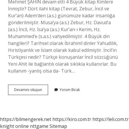
Mehmet ŞAHİN devam etti 4 Büyük kitap Kimlere
İnmiştir? Dört ilahi kitap (Tevrat, Zebur, İncil ve
Kur’an) Adem’den (a.s.) günümüze kadar insanlığa
gönderilmiştir. Musa’ya (a.s.) Zebur, Hz. Davud’a
(a.s.) İncil, Hz. İsa’ya (a.s.) Kur’an-ı Kerim, Hz.
Muhammed’e (s.a.s.) vahyedilmiştir. 4 Büyük din
hangileri? Tarihsel olarak İbrahimî dinler Yahudilik,
Hıristiyanlık ve İslam olarak kabul edilmiştir. İncil’in
Türkçesi nedir? Türkçe konuşanlar İncil sözcüğünü
Yeni Ahit ile bağlantılı olarak sıklıkla kullanırlar. Bu
kullanım -yanlış olsa da- Türk…
Ilk
Devamını okuyun
Yorum Bırak
Inen
Kutsal
Kitap
Nedir
https://bilmengerek.net
https://kiro.com.tr
https://leli.com.tr
knight online
nttgame
Sitemap