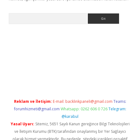
Arama
abet resmi sitesi
tulipbetgiris.org
Reklam ve İletişim:
E-mail:
backlinkpaneli@gmail.com
Teams:
forumhizmeti@gmail.com
Whatsapp: 0262 606 0 726
Telegram:
@karabul
Yasal Uyarı:
Sitemiz, 5651 Sayılı Kanun gereğince Bilgi Teknolojileri
ve İletişim Kurumu (BTK) tarafından onaylanmış bir Yer Sağlayıcı
olarak hizmet vermektedir. Bu nedenle, sitedeki içerikleri proaktif