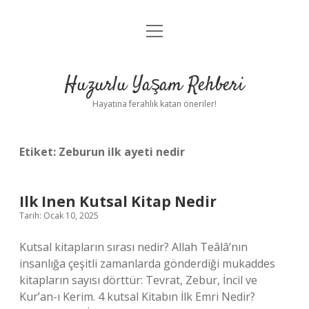
menüyü
Anasayfa
aç
Gizlilik Politikası
Huzurlu Yaşam Rehberi
Yasal Uyarı
Hayatına ferahlık katan öneriler!
Hakkımızda
Etiket:
Zeburun ilk ayeti nedir
Ilk Inen Kutsal Kitap Nedir
Tarih: Ocak 10, 2025
Kutsal kitapların sırası nedir? Allah Teâlâ’nın
insanlığa çeşitli zamanlarda gönderdiği mukaddes
kitapların sayısı dörttür: Tevrat, Zebur, İncil ve
Kur’an-ı Kerim. 4 kutsal Kitabın İlk Emri Nedir?