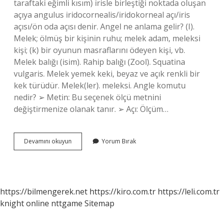
taraftaki eğimli kısım) irisle birleştiği noktada oluşan
açıya angulus iridocornealis/iridokorneal açı/iris
açısı/ön oda açısı denir. Angel ne anlama gelir? (I).
Melek; ölmüş bir kişinin ruhu; melek adam, meleksi
kişi; (k) bir oyunun masraflarını ödeyen kişi, vb.
Melek balığı (isim). Rahip balığı (Zool). Squatina
vulgaris. Melek yemek keki, beyaz ve açık renkli bir
kek türüdür. Melek(ler). meleksi. Angle komutu
nedir? ➢ Metin: Bu seçenek ölçü metnini
değiştirmenize olanak tanır. ➢ Açı: Ölçüm…
Angle
Devamını okuyun
Yorum Bırak
Nedir
Anatomi
https://bilmengerek.net
https://kiro.com.tr
https://leli.com.tr
knight online
nttgame
Sitemap