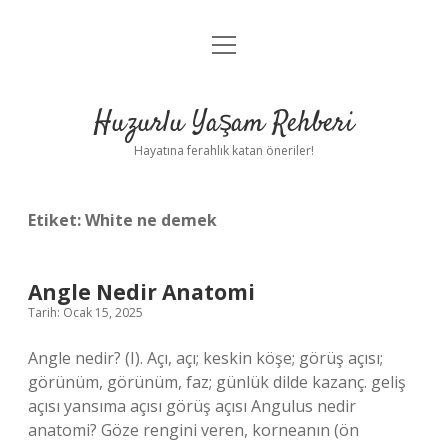
menüyü
Anasayfa
aç
Gizlilik Politikası
Huzurlu Yaşam Rehberi
Yasal Uyarı
Hayatına ferahlık katan öneriler!
Hakkımızda
Etiket:
White ne demek
Angle Nedir Anatomi
Tarih: Ocak 15, 2025
Angle nedir? (I). Açı, açı; keskin köşe; görüş açısı;
görünüm, görünüm, faz; günlük dilde kazanç. geliş
açısı yansıma açısı görüş açısı Angulus nedir
anatomi? Göze rengini veren, korneanın (ön