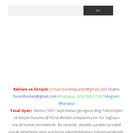
Arama
Reklam ve İletişim:
E-mail:
backlinkpaneli@gmail.com
Teams:
forumhizmeti@gmail.com
Whatsapp: 0262 606 0 726
Telegram:
@karabul
Yasal Uyarı:
Sitemiz, 5651 Sayılı Kanun gereğince Bilgi Teknolojileri
ve İletişim Kurumu (BTK) tarafından onaylanmış bir Yer Sağlayıcı
olarak hizmet vermektedir. Bu nedenle, sitedeki içerikleri proaktif
olarak denetleme veya araştırma yükümlülüğümüz bulunmamaktadır.