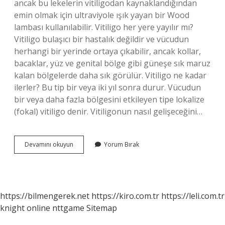
ancak bu lekelerin vitiligodan kaynaklandığından
emin olmak için ultraviyole ışık yayan bir Wood
lambası kullanılabilir. Vitiligo her yere yayılır mı?
Vitiligo bulaşıcı bir hastalık değildir ve vücudun
herhangi bir yerinde ortaya çıkabilir, ancak kollar,
bacaklar, yüz ve genital bölge gibi güneşe sık maruz
kalan bölgelerde daha sık görülür. Vitiligo ne kadar
ilerler? Bu tip bir veya iki yıl sonra durur. Vücudun
bir veya daha fazla bölgesini etkileyen tipe lokalize
(fokal) vitiligo denir. Vitiligonun nasıl gelişeceğini…
Vitiligo
Devamını okuyun
Yorum Bırak
Çok
Çabuk
Yayılır
Mı
https://bilmengerek.net
https://kiro.com.tr
https://leli.com.tr
knight online
nttgame
Sitemap