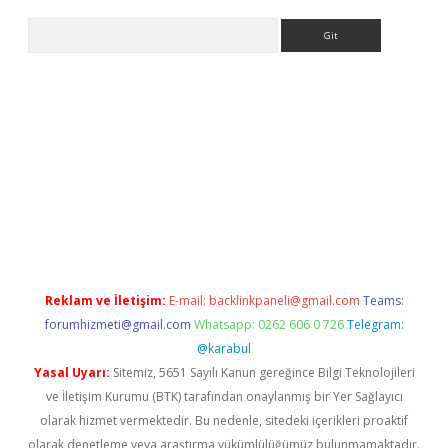
Arama
bet resmi sitesi
tulipbetgiris.org
Reklam ve İletişim:
E-mail:
backlinkpaneli@gmail.com
Teams:
forumhizmeti@gmail.com
Whatsapp: 0262 606 0 726
Telegram:
@karabul
Yasal Uyarı:
Sitemiz, 5651 Sayılı Kanun gereğince Bilgi Teknolojileri
ve İletişim Kurumu (BTK) tarafından onaylanmış bir Yer Sağlayıcı
olarak hizmet vermektedir. Bu nedenle, sitedeki içerikleri proaktif
olarak denetleme veya araştırma yükümlülüğümüz bulunmamaktadır.