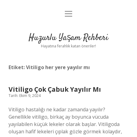
menüyü
Anasayfa
aç
Gizlilik Politikası
Huzurlu Yaşam Rehberi
Yasal Uyarı
Hayatına ferahlık katan öneriler!
Hakkımızda
Etiket:
Vitiligo her yere yayılır mı
Vitiligo Çok Çabuk Yayılır Mı
Tarih: Ekim 9, 2024
Vitiligo hastalığı ne kadar zamanda yayılır?
Genellikle vitiligo, birkaç ay boyunca vücuda
yayılabilen küçük lekeler olarak başlar. Vitiligoda
oluşan hafif lekeleri çıplak gözle görmek kolaydır,