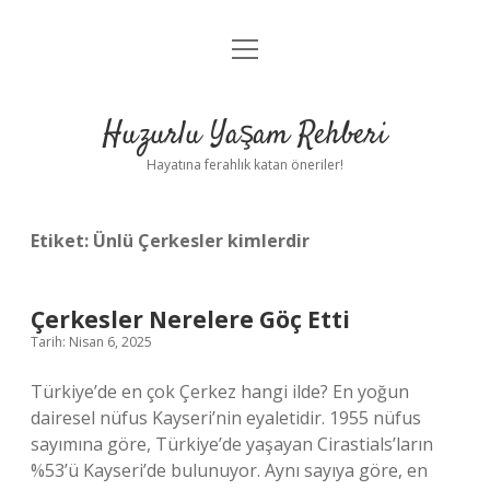
menüyü
Anasayfa
aç
Gizlilik Politikası
Huzurlu Yaşam Rehberi
Yasal Uyarı
Hayatına ferahlık katan öneriler!
Hakkımızda
Etiket:
Ünlü Çerkesler kimlerdir
Çerkesler Nerelere Göç Etti
Tarih: Nisan 6, 2025
Türkiye’de en çok Çerkez hangi ilde? En yoğun
dairesel nüfus Kayseri’nin eyaletidir. 1955 nüfus
sayımına göre, Türkiye’de yaşayan Cirastials’ların
%53’ü Kayseri’de bulunuyor. Aynı sayıya göre, en