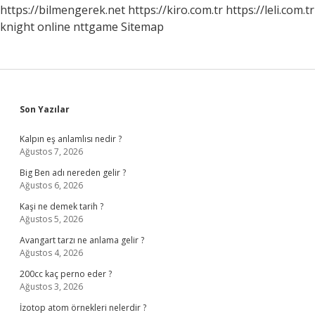
https://bilmengerek.net
https://kiro.com.tr
https://leli.com.tr
knight online
nttgame
Sitemap
Sidebar
Son Yazılar
Kalpın eş anlamlısı nedir ?
Ağustos 7, 2026
Big Ben adı nereden gelir ?
Ağustos 6, 2026
Kaşi ne demek tarih ?
Ağustos 5, 2026
Avangart tarzı ne anlama gelir ?
Ağustos 4, 2026
200cc kaç perno eder ?
Ağustos 3, 2026
İzotop atom örnekleri nelerdir ?