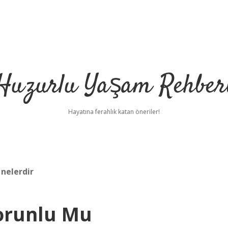
Huzurlu Yaşam Rehber
Hayatına ferahlık katan öneriler!
 nelerdir
orunlu Mu