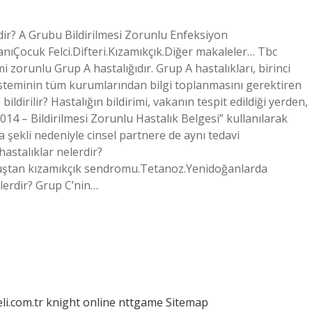
rdir? A Grubu Bildirilmesi Zorunlu Enfeksiyon
nıÇocuk Felci.Difteri.Kızamıkçık.Diğer makaleler… Tbc
i zorunlu Grup A hastalığıdır. Grup A hastalıkları, birinci
isteminin tüm kurumlarından bilgi toplanmasını gerektiren
 bildirilir? Hastalığın bildirimi, vakanın tespit edildiği yerden,
4 – Bildirilmesi Zorunlu Hastalık Belgesi” kullanılarak
a şekli nedeniyle cinsel partnere de aynı tedavi
hastalıklar nelerdir?
uştan kızamıkçık sendromu.Tetanoz.Yenidoğanlarda
lerdir? Grup C’nin…
eli.com.tr
knight online
nttgame
Sitemap