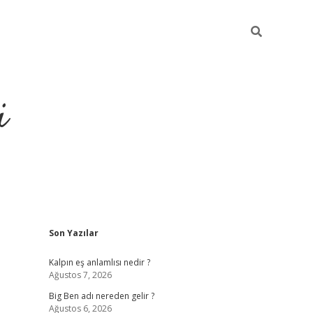
i
Sidebar
Son Yazılar
grandoperabet resm
Kalpın eş anlamlısı nedir ?
Ağustos 7, 2026
Big Ben adı nereden gelir ?
Ağustos 6, 2026