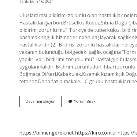
Tarih: Ekim 16, 2024
Uluslararası bildirimi zorunlu olan hastalıklar nele
HastalıklarıŞarbon.Bruselloz.Kuduz.Sıtma.Doğu Çıba
bildirimi zorunlu mu? Türkiye’de tüberküloz, bildirim
basamak sağlık hizmetlerinden başlayarak sağlık s
hastalıklardır (2). Bildirisi zorunlu hastalıklar nereye
vakanın bulunduğu bölgedeki sağlık ocağına “Form 01
yapılır. Vdrl bildirimi zorunlu mu? Hastalığın bulaşm
uygulanmalıdır. Bildirim zorunludur! İhbarı zorunlu 
Boğmaca.Difteri.Kabakulak.Kızamık.Kızamıkçık.Doğ
tetanoz.Daha fazla makale… C grubu hastalıkları ne
Boğmaca
Devamını okuyun
Yorum Bırak
Bildirimi
Zorunlu
Mu
https://bilmengerek.net
https://kiro.com.tr
https://l