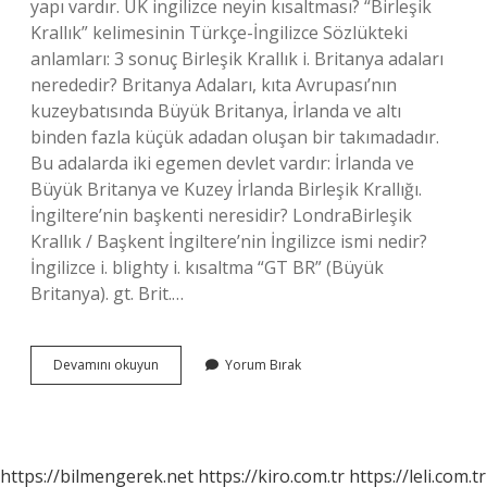
yapı vardır. UK ingilizce neyin kısaltması? “Birleşik
Krallık” kelimesinin Türkçe-İngilizce Sözlükteki
anlamları: 3 sonuç Birleşik Krallık i. Britanya adaları
nerededir? Britanya Adaları, kıta Avrupası’nın
kuzeybatısında Büyük Britanya, İrlanda ve altı
binden fazla küçük adadan oluşan bir takımadadır.
Bu adalarda iki egemen devlet vardır: İrlanda ve
Büyük Britanya ve Kuzey İrlanda Birleşik Krallığı.
İngiltere’nin başkenti neresidir? LondraBirleşik
Krallık / Başkent İngiltere’nin İngilizce ismi nedir?
İngilizce i. blighty i. kısaltma “GT BR” (Büyük
Britanya). gt. Brit.…
Ingilizce
Devamını okuyun
Yorum Bırak
Britain
Hangi
Ülke
https://bilmengerek.net
https://kiro.com.tr
https://leli.com.tr