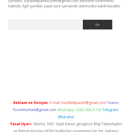
içerikleri,
backlinkpanelicomtr@gmail.com
adresine bildirmeniz
halinde, ilgili içerikler yasal süre içerisinde sitemizden kaldırılacaktır.
Arama
bet resmi sitesi
tulipbetgiris.org
Reklam ve İletişim:
E-mail:
backlinkpaneli@gmail.com
Teams:
forumhizmeti@gmail.com
Whatsapp: 0262 606 0 726
Telegram:
@karabul
Yasal Uyarı:
Sitemiz, 5651 Sayılı Kanun gereğince Bilgi Teknolojileri
ve İletişim Kurumu (BTK) tarafından onaylanmış bir Yer Sağlayıcı