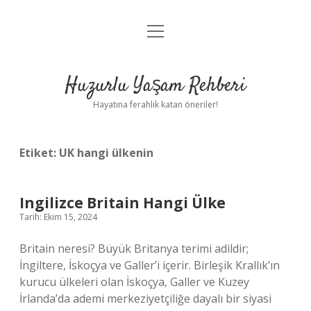
menüyü
Anasayfa
aç
Gizlilik Politikası
Huzurlu Yaşam Rehberi
Yasal Uyarı
Hayatına ferahlık katan öneriler!
Hakkımızda
Etiket:
UK hangi ülkenin
Ingilizce Britain Hangi Ülke
Tarih: Ekim 15, 2024
Britain neresi? Büyük Britanya terimi adildir;
İngiltere, İskoçya ve Galler’i içerir. Birleşik Krallık’ın
kurucu ülkeleri olan İskoçya, Galler ve Kuzey
İrlanda’da ademi merkeziyetçiliğe dayalı bir siyasi