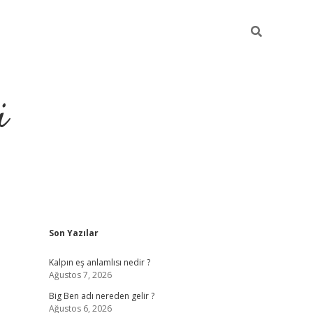
i
Sidebar
Son Yazılar
grandoperabet resm
Kalpın eş anlamlısı nedir ?
Ağustos 7, 2026
Big Ben adı nereden gelir ?
Ağustos 6, 2026