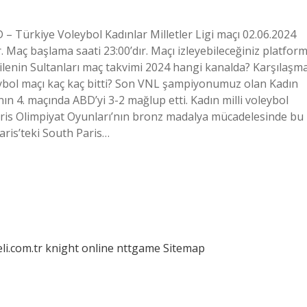
 Türkiye Voleybol Kadınlar Milletler Ligi maçı 02.06.2024
Maç başlama saati 23:00’dır. Maçı izleyebileceğiniz platfor
 Filenin Sultanları maç takvimi 2024 hangi kanalda? Karşılaşm
eybol maçı kaç kaç bitti? Son VNL şampiyonumuz olan Kadın
ının 4. maçında ABD’yi 3-2 mağlup etti. Kadın milli voleybol
Paris Olimpiyat Oyunları’nın bronz madalya mücadelesinde bu
Paris’teki South Paris…
eli.com.tr
knight online
nttgame
Sitemap