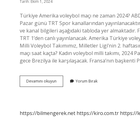
Tarih: Ekim 1, 2024
Türkiye Amerika voleybol maçı ne zaman 2024? ABD –
Pazar günü TRT Spor kanallarından yayınlanacaktır. 
ve kanal bilgileri aşağıdaki tabloda yer almaktadır.
TRT 1’den canlı yayınlanacak. Amerika Türkiye vol
Milli Voleybol Takımımız, Milletler Ligi’nin 2. haftas
maçı saat kaçta? Kadın voleybol milli takımı, 2024 
gece Brezilya ile karşılaşacak. Fransa’nın başkenti 
Voleybolda
Devamını okuyun
Yorum Bırak
Türkiye
Amerika
Maçı
Ne
Zaman
https://bilmengerek.net
https://kiro.com.tr
https://l