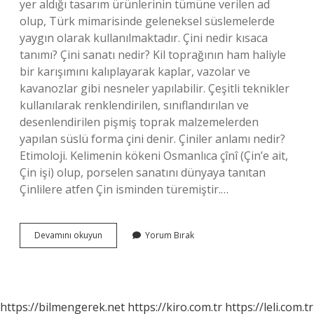
yer aldığı tasarım ürünlerinin tümüne verilen ad
olup, Türk mimarisinde geleneksel süslemelerde
yaygın olarak kullanılmaktadır. Çini nedir kısaca
tanımı? Çini sanatı nedir? Kil toprağının ham haliyle
bir karışımını kalıplayarak kaplar, vazolar ve
kavanozlar gibi nesneler yapılabilir. Çeşitli teknikler
kullanılarak renklendirilen, sınıflandırılan ve
desenlendirilen pişmiş toprak malzemelerden
yapılan süslü forma çini denir. Çiniler anlamı nedir?
Etimoloji. Kelimenin kökeni Osmanlıca çînî (Çin’e ait,
Çin işi) olup, porselen sanatını dünyaya tanıtan
Çinlilere atfen Çin isminden türemiştir.…
Çini
Devamını okuyun
Yorum Bırak
Ne
Demek
Okul
Öncesi
https://bilmengerek.net
https://kiro.com.tr
https://leli.com.tr