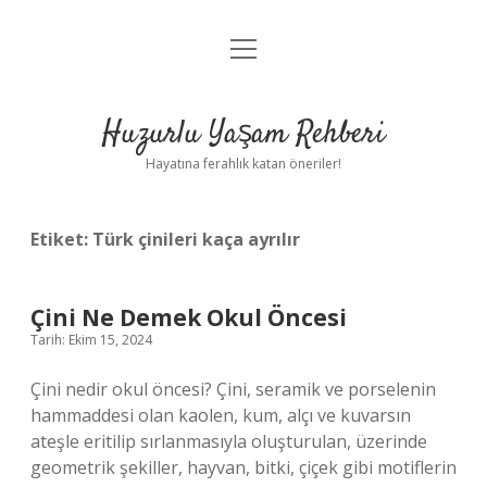
menüyü
Anasayfa
aç
Gizlilik Politikası
Huzurlu Yaşam Rehberi
Yasal Uyarı
Hayatına ferahlık katan öneriler!
Hakkımızda
Etiket:
Türk çinileri kaça ayrılır
Çini Ne Demek Okul Öncesi
Tarih: Ekim 15, 2024
Çini nedir okul öncesi? Çini, seramik ve porselenin
hammaddesi olan kaolen, kum, alçı ve kuvarsın
ateşle eritilip sırlanmasıyla oluşturulan, üzerinde
geometrik şekiller, hayvan, bitki, çiçek gibi motiflerin