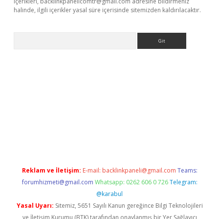
içerikleri,
backlinkpanelicomtr@gmail.com
adresine bildirmeniz
halinde, ilgili içerikler yasal süre içerisinde sitemizden kaldırılacaktır.
Arama
bet resmi sitesi
tulipbetgiris.org
Reklam ve İletişim:
E-mail:
backlinkpaneli@gmail.com
Teams:
forumhizmeti@gmail.com
Whatsapp: 0262 606 0 726
Telegram:
@karabul
Yasal Uyarı:
Sitemiz, 5651 Sayılı Kanun gereğince Bilgi Teknolojileri
ve İletişim Kurumu (BTK) tarafından onaylanmış bir Yer Sağlayıcı