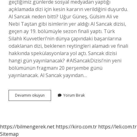
geçtiğimiz günlerde sosyal medyadan yaptığı
açıklamada dizi için kesin kararın verildiğini duyurdu.
Al Sancak neden bitti? Uğur Güneş, Gülsim Ali ve
Nebi Taştan gibi isimlerin yer aldığı Al Sancak dizisi,
geçen ay 19. bölümüyle sezon finali yaptı. Türk
Silahlı Kuvvetleri’nin dünya çapındaki başarılarına
odaklanan dizi, beklenen reytingleri alamadı ve finali
hakkında spekülasyonlara yol açtı. Sancak dizisi
hangi gün yayınlanacak? #AlSancakDizisi’nin yeni
bölümünün fragmanı 20 perşembe günü
yayınlanacak. Al Sancak yayından…
Al
Devamını okuyun
Yorum Bırak
Sancak
Yeni
Bölüm
Ne
Zaman
https://bilmengerek.net
https://kiro.com.tr
https://leli.com.tr
Sitemap