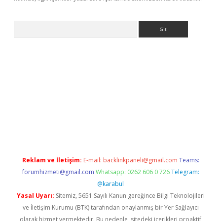
Arama
bet resmi sitesi
tulipbetgiris.org
Reklam ve İletişim:
E-mail:
backlinkpaneli@gmail.com
Teams:
forumhizmeti@gmail.com
Whatsapp: 0262 606 0 726
Telegram:
@karabul
Yasal Uyarı:
Sitemiz, 5651 Sayılı Kanun gereğince Bilgi Teknolojileri
ve İletişim Kurumu (BTK) tarafından onaylanmış bir Yer Sağlayıcı
olarak hizmet vermektedir. Bu nedenle, sitedeki içerikleri proaktif