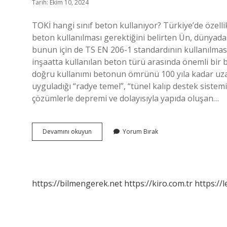
Tarih: Ekim 10, 2024
TOKİ hangi sınıf beton kullanıyor? Türkiye’de özelli
beton kullanılması gerektiğini belirten Ün, dünyada
bunun için de TS EN 206-1 standardının kullanılması 
inşaatta kullanılan beton türü arasında önemli bir b
doğru kullanımı betonun ömrünü 100 yıla kadar uzata
uyguladığı “radye temel”, “tünel kalıp destek siste
çözümlerle depremi ve dolayısıyla yapıda oluşan…
Toki
Devamını okuyun
Yorum Bırak
Evleri
Hangi
Beton
Kullanıyor
https://bilmengerek.net
https://kiro.com.tr
https://l