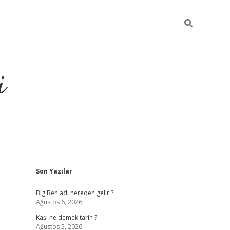
i
Sidebar
Son Yazılar
grandoperabet resm
Big Ben adı nereden gelir ?
Ağustos 6, 2026
Kaşi ne demek tarih ?
Ağustos 5, 2026