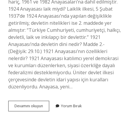
hariç, 1961 ve 1982 Anayasaları’na dahil edilmiştir.
1924 Anayasası laik miydi? Laiklik ilkesi, 5 Şubat
1937’de 1924 Anayasası’nda yapılan değişiklikle
getirilmiş; devletin nitelikleri ise 2. maddede yer
almıştır: “Türkiye Cumhuriyeti, cumhuriyetçi, halkçı,
devletli, laik ve inkılapçı bir devlettir.” 1921
Anayasası’nda devletin dini nedir? Madde 2.-
(Değişik: 29.10.) 1921 Anayasası’nın özellikleri
nelerdir? 1921 Anayasası katılımcı yerel demokrasi
ve kurumları düzenlerken, siyasi özerkliğe dayalı
federalizmi desteklemiyordu. Üniter devlet ilkesi
çerçevesinde devletin idari yapısı için kuralları
düzenliyordu. Anayasa, yeni…
1921
Devamını okuyun
Yorum Bırak
Anayasasında
Laiklik
Var
Mı