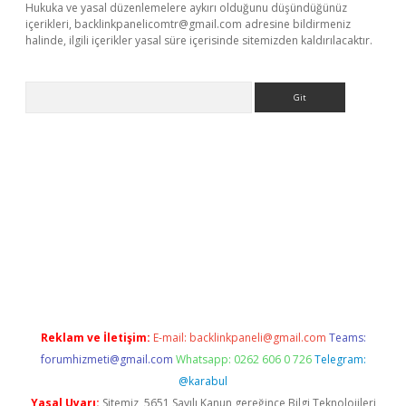
Hukuka ve yasal düzenlemelere aykırı olduğunu düşündüğünüz
içerikleri,
backlinkpanelicomtr@gmail.com
adresine bildirmeniz
halinde, ilgili içerikler yasal süre içerisinde sitemizden kaldırılacaktır.
Arama
abet resmi sitesi
tulipbetgiris.org
Reklam ve İletişim:
E-mail:
backlinkpaneli@gmail.com
Teams:
forumhizmeti@gmail.com
Whatsapp: 0262 606 0 726
Telegram:
@karabul
Yasal Uyarı:
Sitemiz, 5651 Sayılı Kanun gereğince Bilgi Teknolojileri