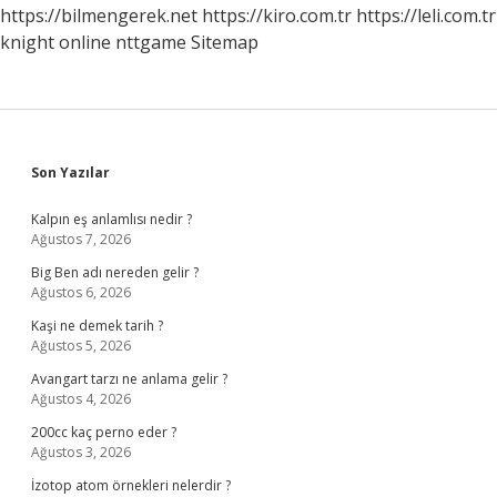
https://bilmengerek.net
https://kiro.com.tr
https://leli.com.tr
knight online
nttgame
Sitemap
Sidebar
Son Yazılar
Kalpın eş anlamlısı nedir ?
Ağustos 7, 2026
Big Ben adı nereden gelir ?
Ağustos 6, 2026
Kaşi ne demek tarih ?
Ağustos 5, 2026
Avangart tarzı ne anlama gelir ?
Ağustos 4, 2026
200cc kaç perno eder ?
Ağustos 3, 2026
İzotop atom örnekleri nelerdir ?