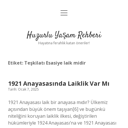
menüyü
Anasayfa
aç
Gizlilik Politikası
Huzurlu Yaşam Rehberi
Yasal Uyarı
Hayatına ferahlık katan öneriler!
Hakkımızda
Etiket:
Teşkilatı Esasiye laik midir
1921 Anayasasında Laiklik Var Mı
Tarih: Ocak 7, 2025
1921 Anayasası laik bir anayasa mıdır? Ülkemiz
açısından büyük önem taşıyan[6] ve bugünkü
niteliğini koruyan laiklik ilkesi, değiştirilen
hükümleriyle 1924 Anayasası’na ve 1921 Anayasası