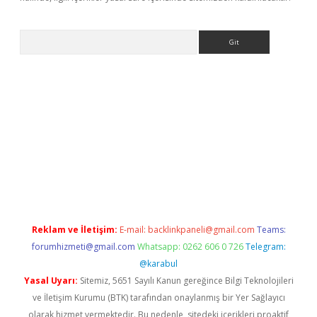
Arama
bet resmi sitesi
tulipbetgiris.org
Reklam ve İletişim:
E-mail:
backlinkpaneli@gmail.com
Teams:
forumhizmeti@gmail.com
Whatsapp: 0262 606 0 726
Telegram:
@karabul
Yasal Uyarı:
Sitemiz, 5651 Sayılı Kanun gereğince Bilgi Teknolojileri
ve İletişim Kurumu (BTK) tarafından onaylanmış bir Yer Sağlayıcı
olarak hizmet vermektedir. Bu nedenle, sitedeki içerikleri proaktif