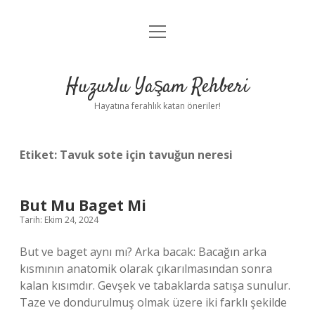
menüyü
Anasayfa
aç
Gizlilik Politikası
Huzurlu Yaşam Rehberi
Yasal Uyarı
Hayatına ferahlık katan öneriler!
Hakkımızda
Etiket:
Tavuk sote için tavuğun neresi
But Mu Baget Mi
Tarih: Ekim 24, 2024
But ve baget aynı mı? Arka bacak: Bacağın arka
kısmının anatomik olarak çıkarılmasından sonra
kalan kısımdır. Gevşek ve tabaklarda satışa sunulur.
Taze ve dondurulmuş olmak üzere iki farklı şekilde