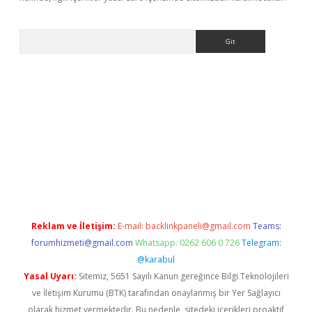
Arama
bet resmi sitesi
tulipbetgiris.org
Reklam ve İletişim:
E-mail:
backlinkpaneli@gmail.com
Teams:
forumhizmeti@gmail.com
Whatsapp: 0262 606 0 726
Telegram:
@karabul
Yasal Uyarı:
Sitemiz, 5651 Sayılı Kanun gereğince Bilgi Teknolojileri
ve İletişim Kurumu (BTK) tarafından onaylanmış bir Yer Sağlayıcı
olarak hizmet vermektedir. Bu nedenle, sitedeki içerikleri proaktif