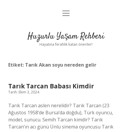
menüyü
Anasayfa
aç
Gizlilik Politikası
Huzurlu Yaşam Rehberi
Yasal Uyarı
Hayatına ferahlık katan öneriler!
Hakkımızda
Etiket:
Tarık Akan soyu nereden gelir
Tarık Tarcan Babası Kimdir
Tarih: Ekim 3, 2024
Tarık Tarcan aslen nerelidir? Tarık Tarcan (23
Ağustos 1958’de Bursa’da doğdu), Türk oyuncu,
model, sunucu. Semih Tarcan kimdir? Tarık
Tarcan’ın acı günü Ünlü sinema oyuncusu Tarık