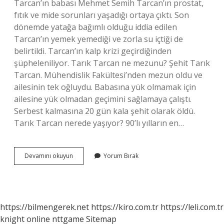
Tarcan’ın babası Mehmet Semih Tarcan’ın prostat,
fıtık ve mide sorunları yaşadığı ortaya çıktı. Son
dönemde yatağa bağımlı olduğu iddia edilen
Tarcan’ın yemek yemediği ve zorla su içtiği de
belirtildi. Tarcan’ın kalp krizi geçirdiğinden
şüpheleniliyor. Tarık Tarcan ne mezunu? Şehit Tarık
Tarcan. Mühendislik Fakültesi’nden mezun oldu ve
ailesinin tek oğluydu. Babasına yük olmamak için
ailesine yük olmadan geçimini sağlamaya çalıştı.
Serbest kalmasına 20 gün kala şehit olarak öldü.
Tarık Tarcan nerede yaşıyor? 90’lı yılların en…
Tarık
Devamını okuyun
Yorum Bırak
Tarcan
Babası
Kimdir
https://bilmengerek.net
https://kiro.com.tr
https://leli.com.tr
knight online
nttgame
Sitemap