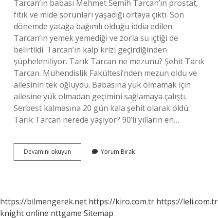
Tarcan’ın babası Mehmet Semih Tarcan’ın prostat,
fıtık ve mide sorunları yaşadığı ortaya çıktı. Son
dönemde yatağa bağımlı olduğu iddia edilen
Tarcan’ın yemek yemediği ve zorla su içtiği de
belirtildi. Tarcan’ın kalp krizi geçirdiğinden
şüpheleniliyor. Tarık Tarcan ne mezunu? Şehit Tarık
Tarcan. Mühendislik Fakültesi’nden mezun oldu ve
ailesinin tek oğluydu. Babasına yük olmamak için
ailesine yük olmadan geçimini sağlamaya çalıştı.
Serbest kalmasına 20 gün kala şehit olarak öldü.
Tarık Tarcan nerede yaşıyor? 90’lı yılların en…
Tarık
Devamını okuyun
Yorum Bırak
Tarcan
Babası
Kimdir
https://bilmengerek.net
https://kiro.com.tr
https://leli.com.tr
knight online
nttgame
Sitemap