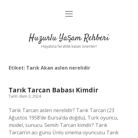
menüyü
Anasayfa
aç
Gizlilik Politikası
Huzurlu Yaşam Rehberi
Yasal Uyarı
Hayatına ferahlık katan öneriler!
Hakkımızda
Etiket:
Tarık Akan aslen nerelidir
Tarık Tarcan Babası Kimdir
Tarih: Ekim 3, 2024
Tarık Tarcan aslen nerelidir? Tarık Tarcan (23
Ağustos 1958’de Bursa’da doğdu), Türk oyuncu,
model, sunucu. Semih Tarcan kimdir? Tarık
Tarcan’ın acı günü Ünlü sinema oyuncusu Tarık