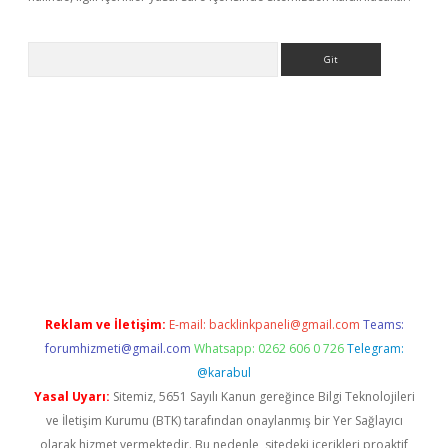
Arama
bet resmi sitesi
tulipbetgiris.org
Reklam ve İletişim:
E-mail:
backlinkpaneli@gmail.com
Teams:
forumhizmeti@gmail.com
Whatsapp: 0262 606 0 726
Telegram:
@karabul
Yasal Uyarı:
Sitemiz, 5651 Sayılı Kanun gereğince Bilgi Teknolojileri
ve İletişim Kurumu (BTK) tarafından onaylanmış bir Yer Sağlayıcı
olarak hizmet vermektedir. Bu nedenle, sitedeki içerikleri proaktif