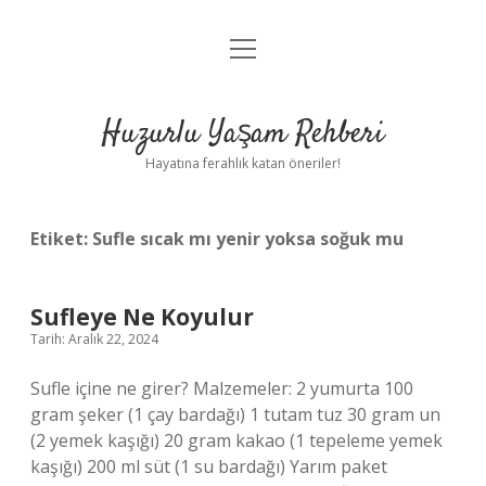
menüyü
Anasayfa
aç
Gizlilik Politikası
Huzurlu Yaşam Rehberi
Yasal Uyarı
Hayatına ferahlık katan öneriler!
Hakkımızda
Etiket:
Sufle sıcak mı yenir yoksa soğuk mu
Sufleye Ne Koyulur
Tarih: Aralık 22, 2024
Sufle içine ne girer? Malzemeler: 2 yumurta 100
gram şeker (1 çay bardağı) 1 tutam tuz 30 gram un
(2 yemek kaşığı) 20 gram kakao (1 tepeleme yemek
kaşığı) 200 ml süt (1 su bardağı) Yarım paket