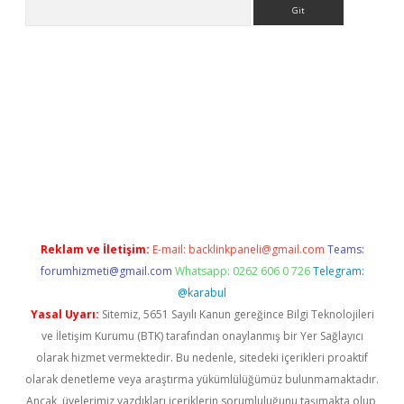
Arama
Reklam ve İletişim:
E-mail:
backlinkpaneli@gmail.com
Teams:
forumhizmeti@gmail.com
Whatsapp: 0262 606 0 726
Telegram:
@karabul
Yasal Uyarı:
Sitemiz, 5651 Sayılı Kanun gereğince Bilgi Teknolojileri
ve İletişim Kurumu (BTK) tarafından onaylanmış bir Yer Sağlayıcı
olarak hizmet vermektedir. Bu nedenle, sitedeki içerikleri proaktif
olarak denetleme veya araştırma yükümlülüğümüz bulunmamaktadır.
Ancak, üyelerimiz yazdıkları içeriklerin sorumluluğunu taşımakta olup,