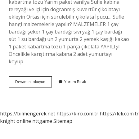
kabartma tozu Yarım paket vanilya Sufle kabına
tereyağı ve içi için doğranmış kuvertür çikolatayı
ekleyin Ortası için sürülebilir çikolata İpucu… Sufle
hangi malzemelerle yapılır? MALZEMELER 1 çay
bardağı şeker 1 çay bardağı sıvı yağ 1 çay bardağı
süt 1 su bardağı un 2 yumurta 2 yemek kaşığı kakao
1 paket kabartma tozu 1 parça çikolata YAPILIŞI
Öncelikle karıştırma kabına 2 adet yumurtayı
koyup…
Sufleye
Devamını okuyun
Yorum Bırak
Ne
Koyulur
https://bilmengerek.net
https://kiro.com.tr
https://leli.com.tr
knight online
nttgame
Sitemap