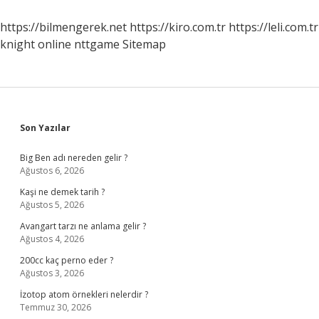
Ne
Demek
https://bilmengerek.net
https://kiro.com.tr
https://leli.com.tr
knight online
nttgame
Sitemap
Sidebar
Son Yazılar
Big Ben adı nereden gelir ?
Ağustos 6, 2026
Kaşi ne demek tarih ?
Ağustos 5, 2026
Avangart tarzı ne anlama gelir ?
Ağustos 4, 2026
200cc kaç perno eder ?
Ağustos 3, 2026
İzotop atom örnekleri nelerdir ?
Temmuz 30, 2026