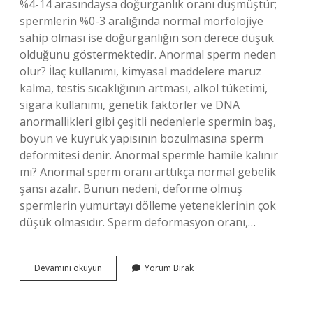
%4-14 arasındaysa doğurganlık oranı düşmüştür;
spermlerin %0-3 aralığında normal morfolojiye
sahip olması ise doğurganlığın son derece düşük
olduğunu göstermektedir. Anormal sperm neden
olur? İlaç kullanımı, kimyasal maddelere maruz
kalma, testis sıcaklığının artması, alkol tüketimi,
sigara kullanımı, genetik faktörler ve DNA
anormallikleri gibi çeşitli nedenlerle spermin baş,
boyun ve kuyruk yapısının bozulmasına sperm
deformitesi denir. Anormal spermle hamile kalınır
mı? Anormal sperm oranı arttıkça normal gebelik
şansı azalır. Bunun nedeni, deforme olmuş
spermlerin yumurtayı dölleme yeteneklerinin çok
düşük olmasıdır. Sperm deformasyon oranı,…
Sperm
Devamını okuyun
Yorum Bırak
Testinde
Anormal
Yapı