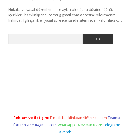
Hukuka ve yasal düzenlemelere aykırı olduğunu düşündüğünüz
içerikleri,
backlinkpanelicomtr@gmail.com
adresine bildirmeniz
halinde, ilgili içerikler yasal süre içerisinde sitemizden kaldırılacaktır.
Arama
randoperabet resmi sitesi
tulipbetgiris.org
Reklam ve İletişim:
E-mail:
backlinkpaneli@gmail.com
Teams:
forumhizmeti@gmail.com
Whatsapp: 0262 606 0 726
Telegram:
@karabul