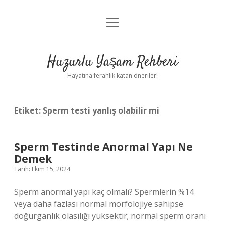
menüyü
Anasayfa
aç
Gizlilik Politikası
Huzurlu Yaşam Rehberi
Yasal Uyarı
Hayatına ferahlık katan öneriler!
Hakkımızda
Etiket:
Sperm testi yanlış olabilir mi
Sperm Testinde Anormal Yapı Ne
Demek
Tarih: Ekim 15, 2024
Sperm anormal yapı kaç olmalı? Spermlerin %14
veya daha fazlası normal morfolojiye sahipse
doğurganlık olasılığı yüksektir; normal sperm oranı