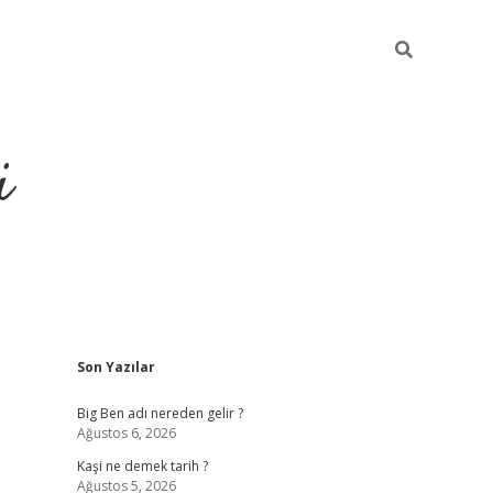
i
Sidebar
Son Yazılar
grandoperabet resm
Big Ben adı nereden gelir ?
Ağustos 6, 2026
Kaşi ne demek tarih ?
Ağustos 5, 2026