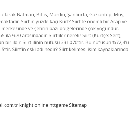
lı olarak Batman, Bitlis, Mardin, Şanlıurfa, Gaziantep, Muş,
maktadır. Siirt’in yüzde kaçı Kürt? Siirt’te önemli bir Arap ve
r merkezinde ve şehrin bazı bölgelerinde çok yoğundur.
ila %70 arasındadır. Siirtliler nereli? Siirt (Kürtçe: Sêrt),
r ildir. Siirt ilinin nüfusu 331.070’tir. Bu nüfusun %72,4’ü
tir. Siirt’in eski adı nedir? Siirt kelimesi isim kaynaklarında
eli.com.tr
knight online
nttgame
Sitemap