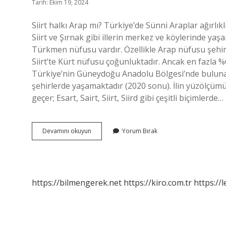
Tarih: Ekim 19, 2024
Siirt halkı Arap mı? Türkiye’de Sünni Araplar ağırlık
Siirt ve Şırnak gibi illerin merkez ve köylerinde yaşa
Türkmen nüfusu vardır. Özellikle Arap nüfusu şehi
Siirt’te Kürt nüfusu çoğunluktadır. Ancak en fazla %65 
Türkiye’nin Güneydoğu Anadolu Bölgesi’nde bulunan bi
şehirlerde yaşamaktadır (2020 sonu). İlin yüzölçümü 5’
geçer; Esart, Sairt, Siirt, Siird gibi çeşitli biçimlerde…
Siirt
Devamını okuyun
Yorum Bırak
Hangi
Mezhep
https://bilmengerek.net
https://kiro.com.tr
https://l