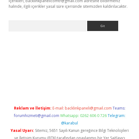
içerikleri,
backlinkpanelicomtr@gmail.com
adresine bildirmeniz
halinde, ilgili içerikler yasal süre içerisinde sitemizden kaldırılacaktır.
Arama
bet resmi sitesi
tulipbetgiris.org
Reklam ve İletişim:
E-mail:
backlinkpaneli@gmail.com
Teams:
forumhizmeti@gmail.com
Whatsapp: 0262 606 0 726
Telegram:
@karabul
Yasal Uyarı:
Sitemiz, 5651 Sayılı Kanun gereğince Bilgi Teknolojileri
ve İletişim Kurumu (BTK) tarafından onaylanmış bir Yer Sağlayıcı