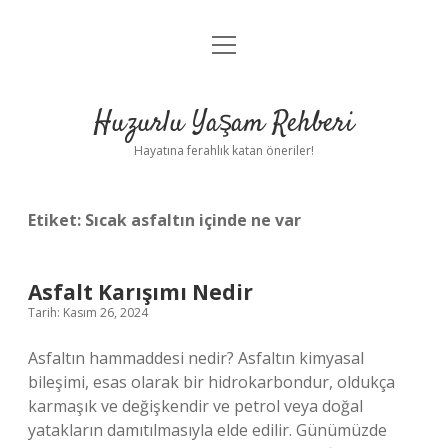
menüyü
Anasayfa
aç
Gizlilik Politikası
Huzurlu Yaşam Rehberi
Yasal Uyarı
Hayatına ferahlık katan öneriler!
Hakkımızda
Etiket:
Sıcak asfaltın içinde ne var
Asfalt Karışımı Nedir
Tarih: Kasım 26, 2024
Asfaltın hammaddesi nedir? Asfaltın kimyasal
bileşimi, esas olarak bir hidrokarbondur, oldukça
karmaşık ve değişkendir ve petrol veya doğal
yatakların damıtılmasıyla elde edilir. Günümüzde