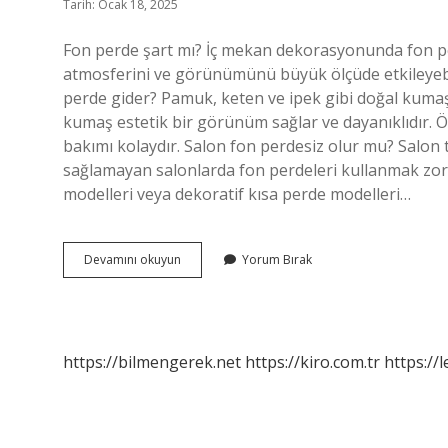
Tarih: Ocak 18, 2025
Fon perde şart mı? İç mekan dekorasyonunda fon per
atmosferini ve görünümünü büyük ölçüde etkileyebil
perde gider? Pamuk, keten ve ipek gibi doğal kumaşla
kumaş estetik bir görünüm sağlar ve dayanıklıdır. 
bakımı kolaydır. Salon fon perdesiz olur mu? Salon tü
sağlamayan salonlarda fon perdeleri kullanmak zorun
modelleri veya dekoratif kısa perde modelleri…
Salonda
Devamını okuyun
Yorum Bırak
Fon
Perde
Olmalı
Mı
https://bilmengerek.net
https://kiro.com.tr
https://l