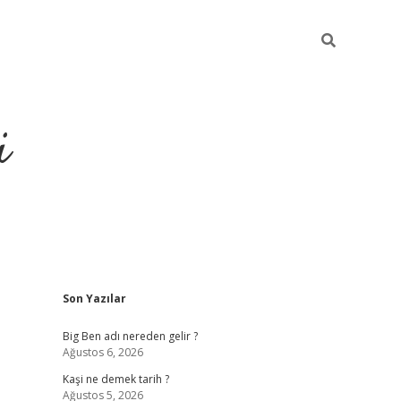
i
Sidebar
Son Yazılar
grandoperabet resm
Big Ben adı nereden gelir ?
Ağustos 6, 2026
Kaşi ne demek tarih ?
Ağustos 5, 2026