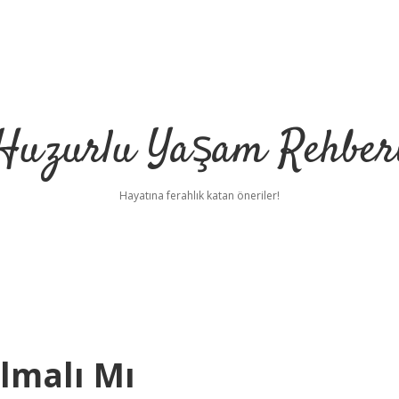
Huzurlu Yaşam Rehber
Hayatına ferahlık katan öneriler!
lmalı Mı