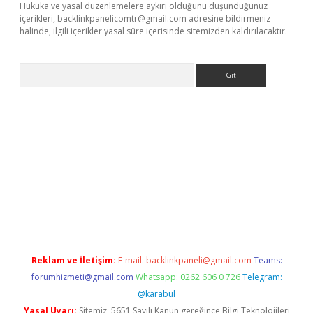
Hukuka ve yasal düzenlemelere aykırı olduğunu düşündüğünüz
içerikleri,
backlinkpanelicomtr@gmail.com
adresine bildirmeniz
halinde, ilgili içerikler yasal süre içerisinde sitemizden kaldırılacaktır.
Arama
bet resmi sitesi
tulipbetgiris.org
Reklam ve İletişim:
E-mail:
backlinkpaneli@gmail.com
Teams:
forumhizmeti@gmail.com
Whatsapp: 0262 606 0 726
Telegram:
@karabul
Yasal Uyarı:
Sitemiz, 5651 Sayılı Kanun gereğince Bilgi Teknolojileri