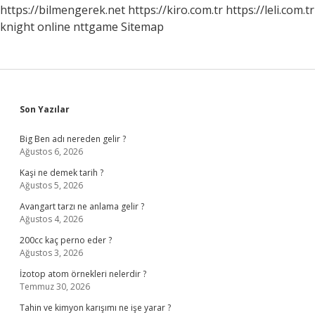
https://bilmengerek.net
https://kiro.com.tr
https://leli.com.tr
knight online
nttgame
Sitemap
Sidebar
Son Yazılar
Big Ben adı nereden gelir ?
Ağustos 6, 2026
Kaşi ne demek tarih ?
Ağustos 5, 2026
Avangart tarzı ne anlama gelir ?
Ağustos 4, 2026
200cc kaç perno eder ?
Ağustos 3, 2026
İzotop atom örnekleri nelerdir ?
Temmuz 30, 2026
Tahin ve kimyon karışımı ne işe yarar ?