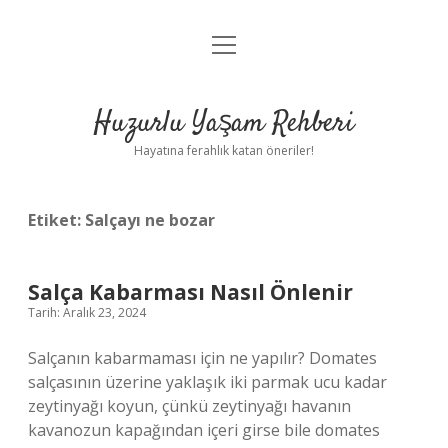
menüyü
Anasayfa
aç
Gizlilik Politikası
Huzurlu Yaşam Rehberi
Yasal Uyarı
Hayatına ferahlık katan öneriler!
Hakkımızda
Etiket:
Salçayı ne bozar
Salça Kabarması Nasıl Önlenir
Tarih: Aralık 23, 2024
Salçanın kabarmaması için ne yapılır? Domates
salçasının üzerine yaklaşık iki parmak ucu kadar
zeytinyağı koyun, çünkü zeytinyağı havanın
kavanozun kapağından içeri girse bile domates