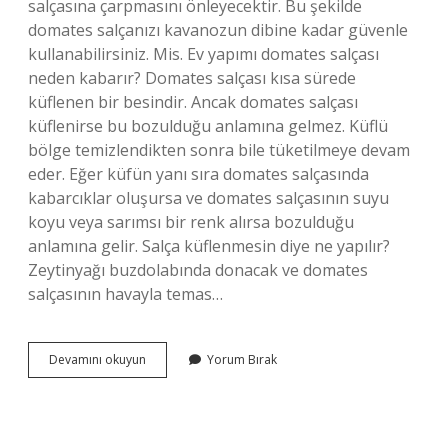
salçasına çarpmasını önleyecektir. Bu şekilde
domates salçanızı kavanozun dibine kadar güvenle
kullanabilirsiniz. Mis. Ev yapımı domates salçası
neden kabarır? Domates salçası kısa sürede
küflenen bir besindir. Ancak domates salçası
küflenirse bu bozulduğu anlamına gelmez. Küflü
bölge temizlendikten sonra bile tüketilmeye devam
eder. Eğer küfün yanı sıra domates salçasında
kabarcıklar oluşursa ve domates salçasının suyu
koyu veya sarımsı bir renk alırsa bozulduğu
anlamına gelir. Salça küflenmesin diye ne yapılır?
Zeytinyağı buzdolabında donacak ve domates
salçasının havayla temas…
Salça
Devamını okuyun
Yorum Bırak
Kabarması
Nasıl
Önlenir