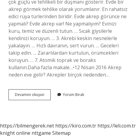
çok güçlü ve tehlikeli bir düşmanı gösterir. Evde bir
akrep görmek tehlike olarak yorumlanır. En rahatsız
edici rüya türlerinden biridir. Evde akrep görünce ne
yapmalı? Evde akrep var! Ne yapmalıyım? Evinizi
kuru, temiz ve düzenli tutun. … Sıcak giysilerle
kendinizi koruyun. … 3. Akrebi keskin nesnelerle
yakalayın. … Hızlı davranın, sert vurun. … Geceleri
takip edin. … Zararlılardan kurtulun, örümcekleri
koruyun. … 7. Atomik toprak ve boraks
kullanın.Daha fazla makale…•12 Nisan 2016 Akrep
neden eve gelir? Akrepler birçok nedenden…
Evde
Devamını okuyun
Yorum Bırak
Akrep
Görmek
Ne
Anlama
Gelir
https://bilmengerek.net
https://kiro.com.tr
https://leli.com.tr
knight online
nttgame
Sitemap