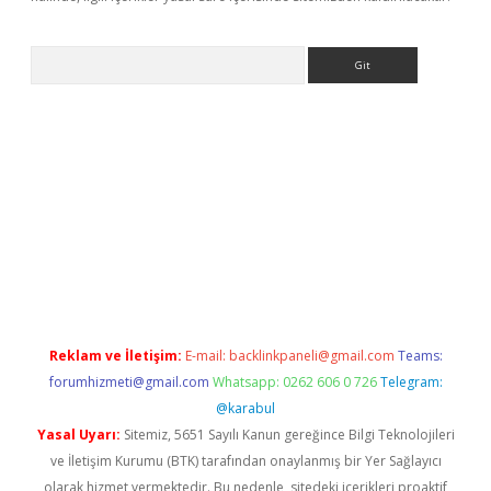
Arama
bet resmi sitesi
tulipbetgiris.org
Reklam ve İletişim:
E-mail:
backlinkpaneli@gmail.com
Teams:
forumhizmeti@gmail.com
Whatsapp: 0262 606 0 726
Telegram:
@karabul
Yasal Uyarı:
Sitemiz, 5651 Sayılı Kanun gereğince Bilgi Teknolojileri
ve İletişim Kurumu (BTK) tarafından onaylanmış bir Yer Sağlayıcı
olarak hizmet vermektedir. Bu nedenle, sitedeki içerikleri proaktif