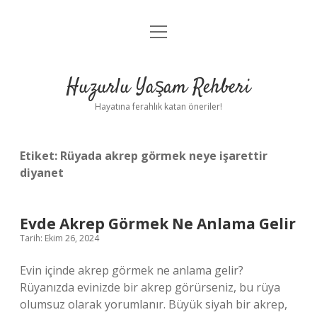
menüyü
Anasayfa
aç
Gizlilik Politikası
Huzurlu Yaşam Rehberi
Yasal Uyarı
Hayatına ferahlık katan öneriler!
Hakkımızda
Etiket:
Rüyada akrep görmek neye işarettir
diyanet
Evde Akrep Görmek Ne Anlama Gelir
Tarih: Ekim 26, 2024
Evin içinde akrep görmek ne anlama gelir?
Rüyanızda evinizde bir akrep görürseniz, bu rüya
olumsuz olarak yorumlanır. Büyük siyah bir akrep,