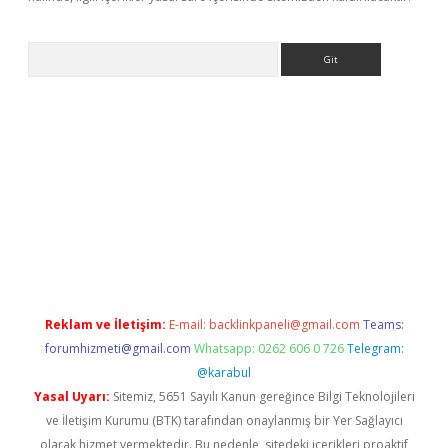
Arama
bet resmi sitesi
tulipbetgiris.org
Reklam ve İletişim:
E-mail:
backlinkpaneli@gmail.com
Teams:
forumhizmeti@gmail.com
Whatsapp: 0262 606 0 726
Telegram:
@karabul
Yasal Uyarı:
Sitemiz, 5651 Sayılı Kanun gereğince Bilgi Teknolojileri
ve İletişim Kurumu (BTK) tarafından onaylanmış bir Yer Sağlayıcı
olarak hizmet vermektedir. Bu nedenle, sitedeki içerikleri proaktif