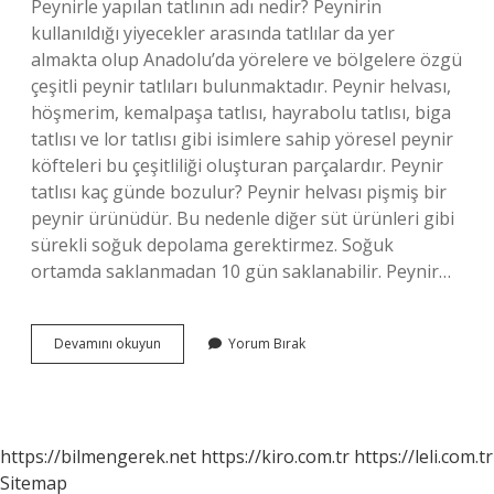
Peynirle yapılan tatlının adı nedir? Peynirin
kullanıldığı yiyecekler arasında tatlılar da yer
almakta olup Anadolu’da yörelere ve bölgelere özgü
çeşitli peynir tatlıları bulunmaktadır. Peynir helvası,
höşmerim, kemalpaşa tatlısı, hayrabolu tatlısı, biga
tatlısı ve lor tatlısı gibi isimlere sahip yöresel peynir
köfteleri bu çeşitliliği oluşturan parçalardır. Peynir
tatlısı kaç günde bozulur? Peynir helvası pişmiş bir
peynir ürünüdür. Bu nedenle diğer süt ürünleri gibi
sürekli soğuk depolama gerektirmez. Soğuk
ortamda saklanmadan 10 gün saklanabilir. Peynir…
Peynir
Devamını okuyun
Yorum Bırak
Tatlısı
Neyle
Yenir
https://bilmengerek.net
https://kiro.com.tr
https://leli.com.tr
Sitemap