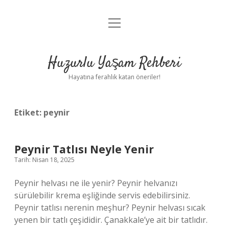
menüyü
Anasayfa
aç
Gizlilik Politikası
Huzurlu Yaşam Rehberi
Yasal Uyarı
Hayatına ferahlık katan öneriler!
Hakkımızda
Etiket:
peynir
Peynir Tatlısı Neyle Yenir
Tarih: Nisan 18, 2025
Peynir helvası ne ile yenir? Peynir helvanızı
sürülebilir krema eşliğinde servis edebilirsiniz.
Peynir tatlısı nerenin meşhur? Peynir helvası sıcak
yenen bir tatlı çeşididir. Çanakkale’ye ait bir tatlıdır.