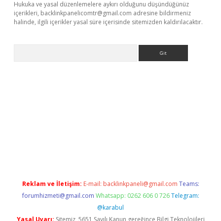
Hukuka ve yasal düzenlemelere aykırı olduğunu düşündüğünüz
içerikleri,
backlinkpanelicomtr@gmail.com
adresine bildirmeniz
halinde, ilgili içerikler yasal süre içerisinde sitemizden kaldırılacaktır.
Arama
abet resmi sitesi
tulipbetgiris.org
Reklam ve İletişim:
E-mail:
backlinkpaneli@gmail.com
Teams:
forumhizmeti@gmail.com
Whatsapp: 0262 606 0 726
Telegram:
@karabul
Yasal Uyarı:
Sitemiz, 5651 Sayılı Kanun gereğince Bilgi Teknolojileri