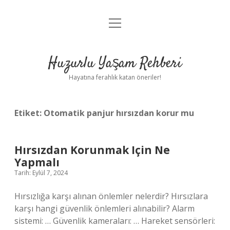
menüyü
Anasayfa
aç
Gizlilik Politikası
Huzurlu Yaşam Rehberi
Yasal Uyarı
Hayatına ferahlık katan öneriler!
Hakkımızda
Etiket:
Otomatik panjur hırsızdan korur mu
Hırsızdan Korunmak Için Ne
Yapmalı
Tarih: Eylül 7, 2024
Hırsızlığa karşı alınan önlemler nelerdir? Hırsızlara
karşı hangi güvenlik önlemleri alınabilir? Alarm
sistemi: … Güvenlik kameraları: … Hareket sensörleri: