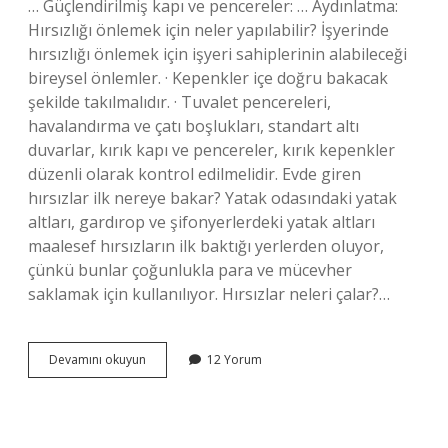
… Güçlendirilmiş kapı ve pencereler: … Aydınlatma:
Hırsızlığı önlemek için neler yapılabilir? İşyerinde
hırsızlığı önlemek için işyeri sahiplerinin alabileceği
bireysel önlemler. · Kepenkler içe doğru bakacak
şekilde takılmalıdır. · Tuvalet pencereleri,
havalandırma ve çatı boşlukları, standart altı
duvarlar, kırık kapı ve pencereler, kırık kepenkler
düzenli olarak kontrol edilmelidir. Evde giren
hırsızlar ilk nereye bakar? Yatak odasındaki yatak
altları, gardırop ve şifonyerlerdeki yatak altları
maalesef hırsızların ilk baktığı yerlerden oluyor,
çünkü bunlar çoğunlukla para ve mücevher
saklamak için kullanılıyor. Hırsızlar neleri çalar?…
Hırsızdan
Devamını okuyun
12 Yorum
Korunmak
Için
Ne
Yapmalı